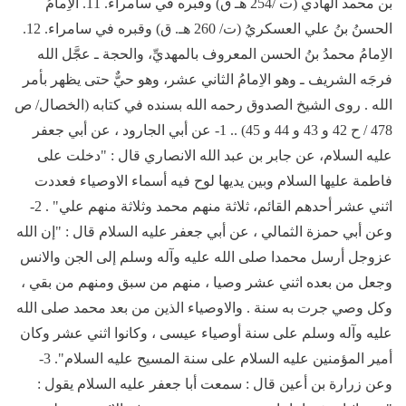
بن محمد الهادي (ت /254 هـ ق) وقبره في سامراء. 11. الاِمامُ
الحسنُ بنُ علي العسكريُ (ت/ 260 هـ. ق) وقبره في سامراء. 12.
الاِمامُ محمدُ بنُ الحسن المعروف بالمهديِّ، والحجة ـ عجَّل الله
فرجَه الشريف ـ وهو الاِمامُ الثاني عشر، وهو حيٌّ حتى يظهر بأمر
الله . روى الشيخ الصدوق رحمه الله بسنده في كتابه (الخصال/ ص
478 / ح 42 و 43 و 44 و 45) .. 1- عن أبي الجارود ، عن أبي جعفر
عليه السلام، عن جابر بن عبد الله الانصاري قال : "دخلت على
فاطمة عليها السلام وبين يديها لوح فيه أسماء الاوصياء فعددت
اثني عشر أحدهم القائم، ثلاثة منهم محمد وثلاثة منهم علي" . 2-
وعن أبي حمزة الثمالي ، عن أبي جعفر عليه السلام قال : "إن الله
عزوجل أرسل محمدا صلى الله عليه وآله وسلم إلى الجن والانس
وجعل من بعده اثني عشر وصيا ، منهم من سبق ومنهم من بقي ،
وكل وصي جرت به سنة . والاوصياء الذين من بعد محمد صلى الله
عليه وآله وسلم على سنة أوصياء عيسى ، وكانوا اثني عشر وكان
أمير المؤمنين عليه السلام على سنة المسيح عليه السلام". 3-
وعن زرارة بن أعين قال : سمعت أبا جعفر عليه السلام يقول :