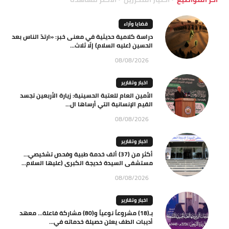
قضايا وآراء
دراسة كلامية حديثية في معنى خبر: «ارتدّ الناس بعد
الحسين (عليه السلام) إلّا ثلاث...
08/08/2026
اخبار وتقارير
الأمين العام للعتبة الحسينية: زيارة الأربعين تجسد
القيم الإنسانية التي أرساها ال...
08/08/2026
اخبار وتقارير
أكثر من (37) ألف خدمة طبية وفحص تشخيصي…
مستشفى السيدة خديجة الكبرى (عليها السلام...
08/08/2026
اخبار وتقارير
بـ(18) مشروعاً نوعياً و(80) مشاركة فاعلة… معهد
أديبات الطف يعلن حصيلة خدماته في...