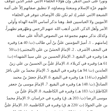
ونوراً على جبين الدهر. وإن هؤلاء الخُلَفاء الاثني عشر الذين تتوقّف
عليهم عزّة الاِسلام ومنعتهُ ومضاؤه، لا تنطبق صفاتهم إلاّ على أئمة
الشيعةِ الاثني عَشَر إذ لم تكن تلك الاَوصاف تتوفر في الخلفاء
الاَمويين ولا العباسيين قط. وهنا نذكر أسامي الاَئمة الهداة واُولي
الاَمر وأهل الذكر، الذين أذهب الله عنهم الرجس وطهّرهم تطهيراً،
وكذلك نذكر معهم مجموعة من النصوص الدالّة على صحّة
إمامتهم .. 1. أميرُ المؤمنين عليُّ بنُ أبي طالب (ت/ 40 هـ) وقبره
في النجف الاَشرف . 2. الاِمامُ الحسَنُ بن علي (المجتبى) (ت/50
هـ) وقبره في البقيع. 3. الاِمامُ الحسين بن علي سيدُ الشهداء (ت/
61 هـ) وقبره في كربلاء. 4. الاِمامُ عليُّ بن الحسينُ بن علي زينُ
العابدين (ت/ 94 هـ) وقبره في البقيع. 5. الاِمامُ محمدُ بن علي باقرُ
العلوم (ت/114 هـ) وقبره في البقيع. 6. الاِمامُ جعفرُ بنُ محمد
الصادقُ (ت/ 148 هـ) وقبره في البقيع. 7. الاِمامُ موسى بنُ جعفر
الكاظمُ (ت/ 183 هـ.) وقبره في الكاظمية. 8. الاِمامُ عليُّ بن
موسى الرضا (ت/ 203 هـ. ق) وقبره في خراسان. 9. الاِمامُ محمدُ
بن علي الجوادُ (ت /220 هـ ق) وقبره في الكاظمية. 10. الاِمامُ عليُّ