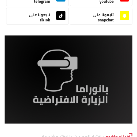
telegram
youtube
تابعونا على
تابعونا على
tikTok
snapchat
آخر المواضيع
اختيار المحررين
الاكثر مشاهدة