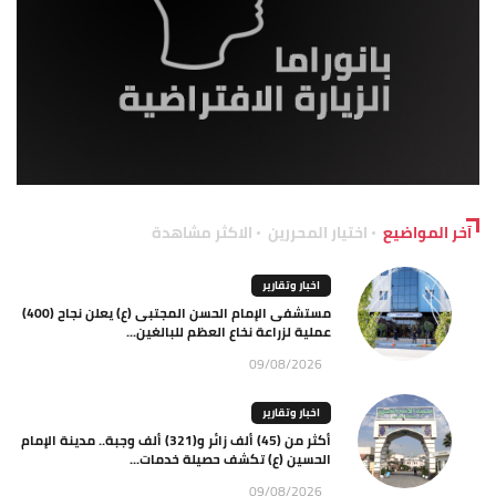
آخر المواضيع
اختيار المحررين
الاكثر مشاهدة
اخبار وتقارير
مستشفى الإمام الحسن المجتبى (ع) يعلن نجاح (400)
عملية لزراعة نخاع العظم للبالغين...
09/08/2026
اخبار وتقارير
أكثر من (45) ألف زائر و(321) ألف وجبة.. مدينة الإمام
الحسين (ع) تكشف حصيلة خدمات...
09/08/2026