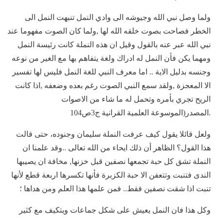
ولما وصل نبي الله وجيوشه الى وادي النمل تنبهت النمل الى
الخطر فصاحت بصوت خلقه الله لها ,ولما كان الصوت مفهوما عند
نبي الله عبر عنه بالقول وقيل ان هذه النملة كانت رئيسة النمل
ومهما يكن فأن النمل له ادراك ولغة يتفاهم بها مع الغير من نوعه
وجنسه بدليل الاية .. اما معرف النبي للغة النمل فليس لها تفسير
الا المعجزة ,ولقد سمع النبي الصوت رغم بعده وضعفه ,اذا كانت
الريح تجري بأمره وتحمل له ما شاء من الاصوات
.المصدر(الموسوعة العلمية القرانية ج3ص104
ولعل قائلا يقول كيف عرفت النملة سليمان وجنوده، حتى قالت
هذا القول؟ الظاهر أن ذلك ايحاء من الله تعالى ..وقد علمنا ان
النملة تشق كل حبة تجمعها نصفين قبل خزنها, مخافة ان يصيبها
الندى فتنبت وتتعفن الا حبة الكزبرة فأنها تكسرها اربعة قطع لأنها
تنبت اذا شقت نصفين فقط.. فمن علمها هذا العلم ومن هداها ؛
وكل هذا فان النمل يعيش على شكل جماعات ويتكيف مع كثير