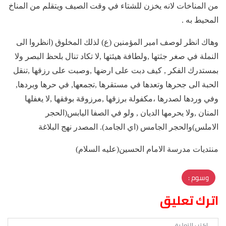
من المناخات لانه يخزن للشتاء في وقت الصيف ويتقلم من المناخ
المحيط به .
وهاك انظر لوصف امير المؤمنين (ع) لذلك المخلوق (انظروا الى
النملة في صغر جثتها ,ولطافة هيئتها ,لا تكاد تنال بلحظ البصر ولا
بمستدرك الفكر , كيف دبت على ارضها ,وصبت على رزقها ,تنقل
الحبة الى جحرها وتعدها في مستقرها ,تجمعها, في حرها وبردها,
وفي وردها لصدرها ،مكفولة برزقها ,مرزوقة بوفقها ,لا يغفلها
المنان ,ولا يحرمها الديان , ولو في الصفا اليابس(الحجر
الاملس)والحجر الجامس (اي الجامد). المصدر نهج البلاغة
منتديات مدرسة الامام الحسين(عليه السلام)
وسوم :
اترك تعليق