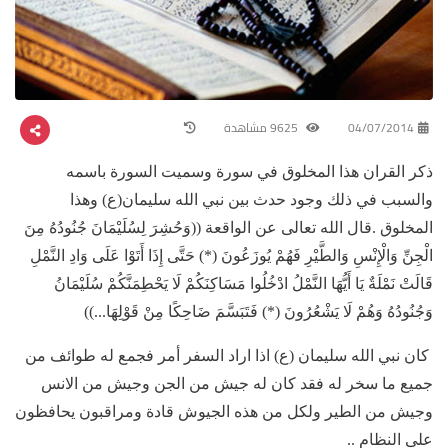
04/07/2014
9625 مشاهدة
ذكر القران هذا المخلوق في سورة وسميت السورة باسمه
والسبب في ذلك وجود حدث بين نبي الله سليمان(ع) وهذا
المخلوق .قال الله تعالى عن الواقعة ((وَحُشِرَ لِسُلَيْمَانَ جُنُودُهُ مِنَ
الْجِنِّ وَالْإِنْسِ وَالطَّيْرِ فَهُمْ يُوزَعُونَ (*) حَتَّى إِذَا أَتَوْا عَلَى وَادِ النَّمْلِ
قَالَتْ نَمْلَةٌ يَا أَيُّهَا النَّمْلُ ادْخُلُوا مَسَاكِنَكُمْ لَا يَحْطِمَنَّكُمْ سُلَيْمَانُ
وَجُنُودُهُ وَهُمْ لَا يَشْعُرُونَ (*) فَتَبَسَّمَ ضَاحِكًا مِنْ قَوْلِهَا...))
كان نبي الله سليمان (ع) اذا اراد السفر أمر فجمع له طوائف من
جميع ما سخر له فقد كان له جيش من الجن وجيش من الانس
وجيش من الطير ولكل من هذه الجيوش قادة ومراقبون يحافظون
على النظام ..