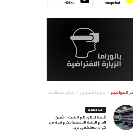
tikTok
snapchat
خر المواضيع
اختيار المحررين
الاكثر مشاهدة
اخبار وتقارير
تثمينا لجهودهم الطبية.. الأمين
العام للعتبة الحسينية يكرم نخبة من
كوادر مستشفى س...