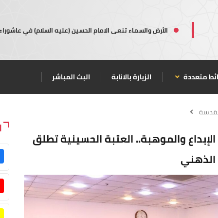
الأرض والسماء تنعى الامام الحسين (عليه السلام) في عاشوراء
ئط متعددة
الزيارة بالانابة
البث المباشر
مقدسة
ا
 الإبداع والموهبة.. العتبة الحسينية تطلق
 الذهني