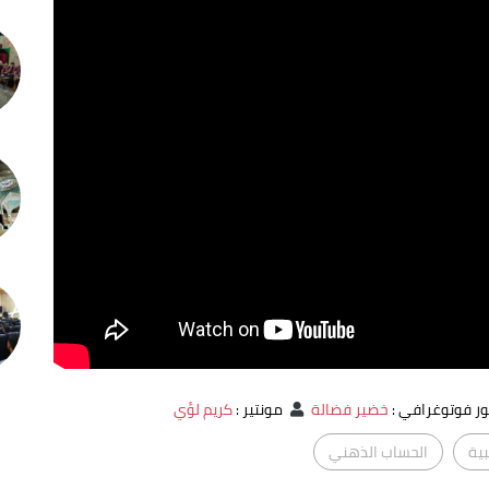
 فوتوغرافي
:
خضير فضالة
مونتير
:
كريم لؤي
بية
الحساب الذهني