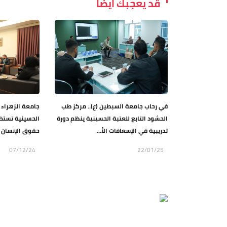
قد يعجبك ايضاً
في رحاب جامعة السبطين (ع).. مركز طب
جامعة الزهراء (
الحشود التابع للعتبة الحسينية ينظم دورة
الحسينية تستض
تدريبية في الإسعافات الأ...
حقوق الإنسان
07/12/24
22/01/25