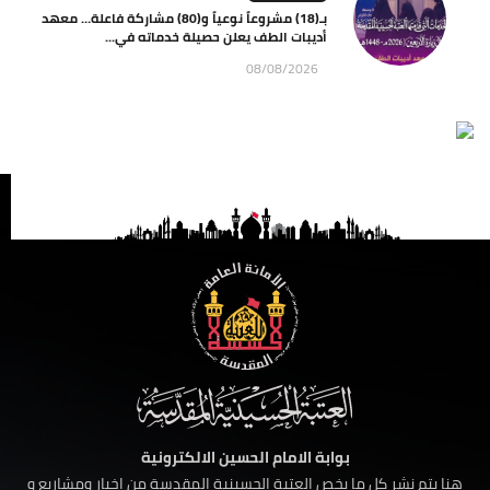
بـ(18) مشروعاً نوعياً و(80) مشاركة فاعلة… معهد
أديبات الطف يعلن حصيلة خدماته في...
08/08/2026
بوابة الامام الحسين الالكترونية
هنا يتم نشر كل ما يخص العتبة الحسينية المقدسة من اخبار ومشاريع و