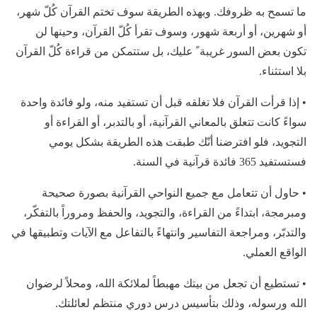
ما تسمح به ظروفك. وبهذه الطريقة سوف تختم القرآن كُلّ شهر،
أو شهرين، أو أربعة شهور، وسوف تقرأ كُلّ القرآن، وحينها لن
تكون بعض السور غريبة ً عليك، بل ستتمكن من قراءة كُلّ القرآن
بلا استثناء.
• إذا قرأت القرآن فلا تغلقه قبل أن تستفيد منه، ولو فائدة واحدة
سواءً كانت تتعلق بالمعاني القرآنية، أو بالتدبر، أو القراءة أو
التجويد، فلو افترضنا أنّك طبقت هذه الطريقة بشكل يومي
فستستفيد 365 فائدة قرآنية في السنة.
• حاول أن تتعامل مع جميع النواحي القرآنية بصورة صحيحة
ومبرمجة، ابتداءً من القراءة، والتجويد، والحفظ ومروراً بالتفكّر،
والتدبّر، ومراجعة التفاسير وانتهاءً بالتفاعل مع الآيات وتطبيقها في
الواقع العملي.
• تستطيع أن تجعل من بيتك مهبطاً لملائكة الله، ومحلاً لرضوان
الله ورسوله، وذلك بتأسيس درس دوري منتظم لعائلتك.