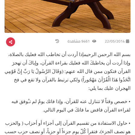
22/05/2014
9461 مشاهدة
بسم الله الرحمن الرحيمإذا أردت أن تخاطب الله فعليك بالصلاة،
وإذا أردت أن يخاطبكَ الله فعليك بقراءة القرآن، وإياكَ أن تهجرَ
القرآن فتكون ممن قال الله عنهم: (وَقَالَ الرَّسُولُ يَا رَبِّ إِنَّ قَوْمِي
اتَّخَذُوا هَذَا الْقُرْآنَ مَهْجُوراً) ولكي ترتبط بالقرآن ولا تقع في فخ
الهجران عليك بما يلي:
• خصص وقتاً لا تتنازل عنه للقرآن، وإذا فاتك يومٌ لم تـُوفق فيه
لقراءة القرآن فاقض ما فاتكَ في اليوم التالي.
• حاول الاستفادة من تقسيم القرآن إلى أجزاء أو أحزاب ( والحزب
هو نصف الجزء)، فتقرأ كُلّ يوم جزءاً أو حزباً، أو نصف حزب حسب