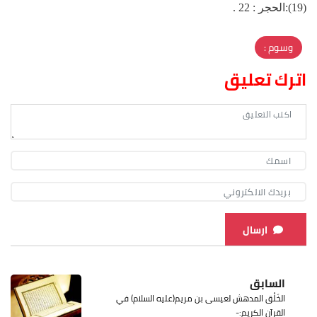
(19):الحجر : 22 .
وسوم :
اترك تعليق
ارسال
السابق
الخَلْق المدهش لعيسى بن مريم(عليه السلام) في
القرآن الكريم:-