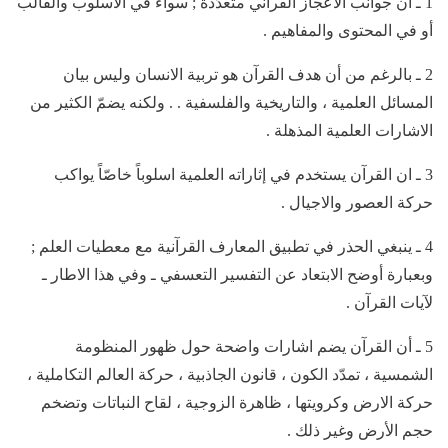
1 ـ ان جوانب الاعجاز القرآني متعدّدة ; سواء في الاسلوب والقالب
أو في المحتوى والمفاهيم .
2 ـ بالرغم من أن هدف القرآن هو تربية الانسان وليس بيان
المسائل العلمية ، والتاريخية والفلسفية . . ولكنه يضمّ الكثير من
الاشارات العلمية المذهلة .
3 ـ ان القرآن يستخدم في إثاراته العلمية اسلوباً خاصّاً يواكب
حركة العصور والاجيال .
4 ـ ينبغي الحذر في تطبيق المعارف القرآنية مع معطيات العلم ;
وبعبارة أوضح الابتعاد عن التفسير التعسفي ـ وفي هذا الاطار ـ
لآيات القرآن .
5 ـ أن القرآن يضم اشارات واضحة حول ظهور المنظومة
الشمسية ، تمدّد الكون ، قانون الجاذبية ، حركة العالم التكاملية ،
حركة الارض وكرويتها ، ظاهرة الزوجية ، لقاح النباتات وتضخم
حجم الأرض وغير ذلك .