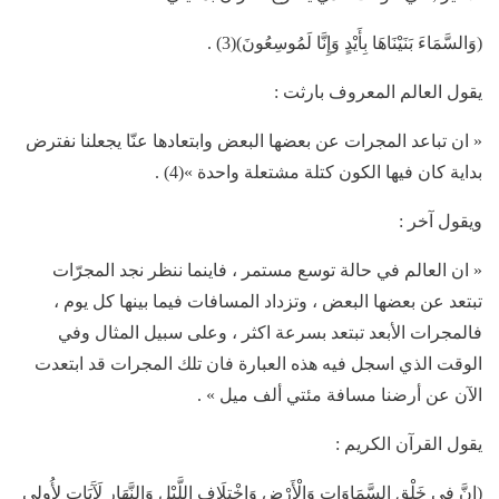
(وَالسَّمَاءَ بَنَيْنَاهَا بِأَيْدٍ وَإِنَّا لَمُوسِعُونَ)(3) .
يقول العالم المعروف بارثت :
« ان تباعد المجرات عن بعضها البعض وابتعادها عنّا يجعلنا نفترض
بداية كان فيها الكون كتلة مشتعلة واحدة »(4) .
ويقول آخر :
« ان العالم في حالة توسع مستمر ، فاينما ننظر نجد المجرّات
تبتعد عن بعضها البعض ، وتزداد المسافات فيما بينها كل يوم ،
فالمجرات الأبعد تبتعد بسرعة اكثر ، وعلى سبيل المثال وفي
الوقت الذي اسجل فيه هذه العبارة فان تلك المجرات قد ابتعدت
الآن عن أرضنا مسافة مئتي ألف ميل » .
يقول القرآن الكريم :
(إِنَّ فِي خَلْقِ السَّمَاوَاتِ وَالْأَرْضِ وَاخْتِلَافِ اللَّيْلِ وَالنَّهَارِ لَآَيَاتٍ لِأُولِي