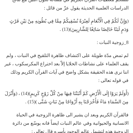
الدراسات العلمية الحديثة يقول عزّ من قائل :
(وَإِنَّ لَكُمْ فِي الْأَنْعَامِ لَعِبْرَةً نُسْقِيكُمْ مِمَّا فِي بُطُونِهِ مِنْ بَيْنِ فَرْثٍ
وَدَمٍ لَبَنًا خَالِصًا سَائِغًا لِلشَّارِبِينَ)(13) .
8_زوجية النبات :
لم تمض مدّة طويلة على اكتشاف ظاهرة التلقيح في النبات ، ولم
يقف العلماء على نشاطات الخلايا إلاّ بعد اختراع المكرسكوب ، غير
اننا نرى هذه الحقيقة بشكل واضح في آيات القرآن الكريم وذلك
في قوله تعالى :
(أَوَلَمْ يَرَوْا إِلَى الْأَرْضِ كَمْ أَنْبَتْنَا فِيهَا مِنْ كُلِّ زَوْجٍ كَرِيمٍ)(14) ، (وَأَنْزَلَ
مِنَ السَّمَاءِ مَاءً فَأَخْرَجْنَا بِهِ أَزْوَاجًا مِنْ نَبَاتٍ شَتَّى )(15) .
فالقرآن الكريم وبعد ان يشير الى ظاهرة الزوجية في الحياة
الانسانية والحيوانية وفي عالم النبات ايضاً فانه يوسّع من دائرة
الزوجية هذه لتشمل عالم الوجود بأسره قال تعالى :