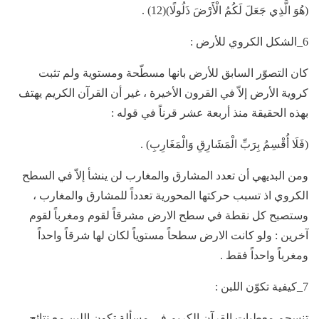
(هُوَ الَّذِي جَعَلَ لَكُمُ الْأَرْضَ ذَلُولًا)(12) .
6_الشكل الكروي للأرض :
كان التصوّر السابق للأرض بانها مسطّحة ومستوية ولم تثبت
كروية الأرض إلاّ في القرون الأخيرة ، غير أن القرآن الكريم يهتف
بهذه الحقيقة منذ أربعة عشر قرناً في قوله :
(فَلَا أُقْسِمُ بِرَبِّ الْمَشَارِقِ وَالْمَغَارِبِ) .
ومن البديهي أن تعدد المشارق والمغارب لن ينشأ إلاّ في السطح
الكروي اذ تسبب حركتها المحورية تعدداً للمشارق والمغارب ،
وستصبح كل نقطة في سطح الارض مشرقاً لقوم ومغرباً لقوم
آخرين : ولو كانت الارض سطحاً مستوياً لكان لها شرقاً واحداً
ومغرباً واحداً فقط .
7_كيفية تكوّن اللبن :
تنسجم معطيات القرآن الكريم في مسألة تكون اللبن مع نتائج