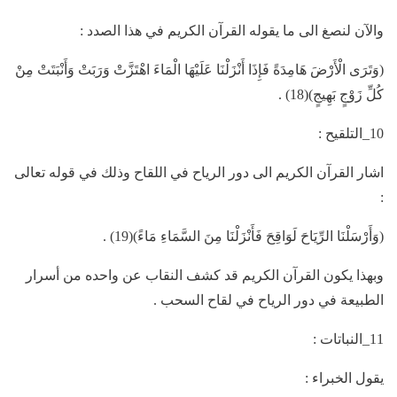
والآن لنصغ الى ما يقوله القرآن الكريم في هذا الصدد :
(وَتَرَى الْأَرْضَ هَامِدَةً فَإِذَا أَنْزَلْنَا عَلَيْهَا الْمَاءَ اهْتَزَّتْ وَرَبَتْ وَأَنْبَتَتْ مِنْ
كُلِّ زَوْجٍ بَهِيجٍ)(18) .
10_التلقيح :
اشار القرآن الكريم الى دور الرياح في اللقاح وذلك في قوله تعالى
:
(وَأَرْسَلْنَا الرِّيَاحَ لَوَاقِحَ فَأَنْزَلْنَا مِنَ السَّمَاءِ مَاءً)(19) .
وبهذا يكون القرآن الكريم قد كشف النقاب عن واحده من أسرار
الطبيعة في دور الرياح في لقاح السحب .
11_النباتات :
يقول الخبراء :