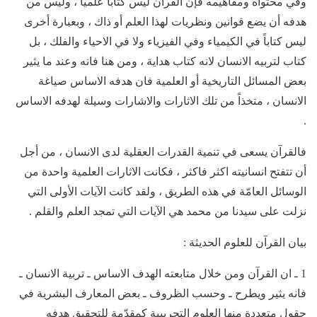
وفي محتواه ومفاهيمه فإن القرآن ليس كتاباً علمياً ، وليس من
هدفه أن يضع قوانين ونظريات لهذا العلم أو ذاك ، وبعبارة أخرى
ليس كتاباً في الكيمياء وفي الفيزياء ولا في الاحياء والفلك ، بل
كتاب لتربيه الانسان لانه كتاب هداية ، ومن هنا فانه وعند ما يثير
بعض المسائل التاريخية أو العلمية فان هدفه الاساس صياغة
الانسان ، متخذاً من تلك الاثارات والاشارات وسيلة لهدفه الاساس
.
فالقرآن يسعى في تنمية القدرات العقلية لدى الانسان ، من أجل
أن تتفتح انسانيته اكثر فاكثر ، فكانت الاثارات العلمية واحدة من
الوسائل العامّة في هذه الطريق ، ولقد كانت الآيات الأولى التي
نزلت على سيدنا من محمد هي الآيات التي تمجد العلم والقلم .
بيان القرآن للعلوم الحديثة :
1 ـ ان القرآن ومن خلال متابعته الهدف الاساس ـ تربية الانسان ـ
فانه يثير ويطرح ـ وحسب الظروف ـ بعض المعارف البشرية في
حقول متعددة منها العلوم التجريبية كمقدّمة للتحقيق هدفه