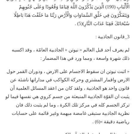
الْأَلْبَابِ (190) الَّذِينَ يَذْكُرُونَ اللَّهَ قِيَامًا وَقُعُودًا وَعَلَى جُنُوبِهِمْ
وَيَتَفَكَّرُونَ فِي خَلْقِ السَّمَاوَاتِ وَالْأَرْضِ رَبَّنَا مَا خَلَقْتَ هَذَا بَاطِلًا
سُبْحَانَكَ فَقِنَا عَذَابَ النَّارِ)(5) .
3_قانون الجاذبية :
لم يعرف أحد قبل العالم « نيوتن » الجاذبية العامّة ، وقد اكسبه
ذلك شهرة واسعة ، ومما ورد في هذا المضمار :
« اثبت نيوتن ان سقوط الاجسام على الارض ، ودوران القمر حول
الارض واقمار المشتري وحركة الكواكب في مداراتها ناشئة عن
قانون واحد هو الجاذبية ، ولقد كان من اعقد المسائل العلمية أن
يثبت ان القوّة الجاذبية المنبعثة من جسم كروي هي نفسها فيما لو
تركز الجسم كله في مركز تلك الكرة ، وما لم يثبت ذلك فان
نظرية الجاذبية ستبقى غامضة مبهمة وغير قائمة على حسابات
رياضية دقيقة »(6) .