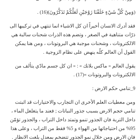
(وَمِنْ كُلِّ شَيْءٍ خَلَقْنَا زَوْجَيْنِ لَعَلَّكُمْ تَذَكَّرُونَ)(16) .
فقد أدرك الانسان أخيراً ان كل الاشياء انما تنتهي في تركيبها الى
ذرّات متناهية في الصغر ، وتضم هذه الذرات شحنات سالبة هي
الالكترونات ، وشحنات موجبة هي البروتونات ، ومن هنا يمكن
القول أن العالم كلّه ينهض على نظام الزوجية .
يقول العالم « ماكس بلانك » : « ان كل جسم مادّي يتألف من
الالكترونات والبروتونات »(17) .
9_تنامي حكم الارض :
ومن معطيات العلم الأخرى ان التجارب والاختيارات قد اثبتت
تنامي حجم الارض بسبب جذور النباتات ; فعند ما يتغلغل الماء ،
داخل التربة فان الجذور تنمو وتمتد داخل التراب ، والجذور تؤمّن
95% من احتياجاتها من الهواء و 5% فقط من التراب ، وعلى هذا
فان الارض ومن خلال نمو الجذور تتضخم بمعدل بلغت الانظار .