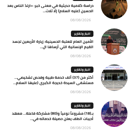
دراسة كلامية حديثية في معنى خبر: «ارتدّ الناس بعد
الحسين (عليه السلام) إلّا ثلاث...
08/08/2026
اخبار وتقارير
الأمين العام للعتبة الحسينية: زيارة الأربعين تجسد
القيم الإنسانية التي أرساها ال...
08/08/2026
اخبار وتقارير
أكثر من (37) ألف خدمة طبية وفحص تشخيصي…
مستشفى السيدة خديجة الكبرى (عليها السلام...
08/08/2026
اخبار وتقارير
بـ(18) مشروعاً نوعياً و(80) مشاركة فاعلة… معهد
أديبات الطف يعلن حصيلة خدماته في...
08/08/2026