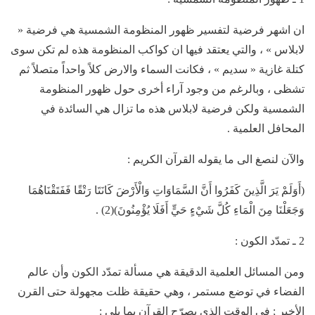
ان اشهر فرضية لتفسير ظهور المنظومة الشمسية هي فرضية «
لابلاس » ، والتي يعتقد فيها ان كواكب المنظومة هذه لم تكن سوى
كتلة غازية « سديم » ، فكانت السماء والارض كلاً واحداً متصلاً ثم
تشظى ، وبالرغم من وجود آراء أخرى حول ظهور المنظومة
الشمسية ولكن فرضية لابلاس هذه ما تزال هي السائدة في
المحافل العلمية .
والآن لنصغ الى ما يقوله القرآن الكريم :
(أَوَلَمْ يَرَ الَّذِينَ كَفَرُوا أَنَّ السَّمَاوَاتِ وَالْأَرْضَ كَانَتَا رَتْقًا فَفَتَقْنَاهُمَا
وَجَعَلْنَا مِنَ الْمَاءِ كُلَّ شَيْءٍ حَيٍّ أَفَلَا يُؤْمِنُونَ)(2) .
2 ـ تمدّد الكون :
ومن المسائل العلمية الدقيقة هي مسألة تمدّد الكون وأن عالم
الفضاء في توضع مستمر ، وهي حقيقة ظلت مجهولة حتى القرن
الأخير ; في الوقت الذي يصرّح القرآن بما يلي :