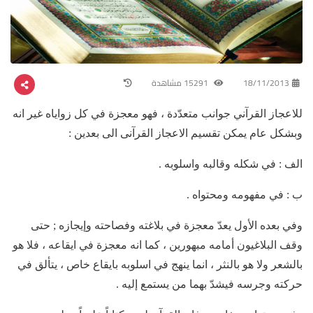
18/11/2013
15291 مشاهدة
للاعجاز القرآني جوانب متعدّدة ، فهو معجزة في كل زواياه غير انه
وبشكل عام يمكن تقسيم الاعجاز القرآنى الى بعدين :
الف : في شكله وقالبه واسلوبه .
ب : في مفهومه ومحتواه .
وفي بعده الأول يعدّ معجزة في بلاغته وفصاحته وإيجازه ; حتى
وقف البلاغيون أمامه مبهورين ، كما انه معجزة في ايقاعه ، فلا هو
بالشعر ولا هو بالنثر ، انما ينهج في اسلوبه بايقاع خاص ، يتألق في
حركته وجرسه فيشدّ بهما من يستمع إليه .