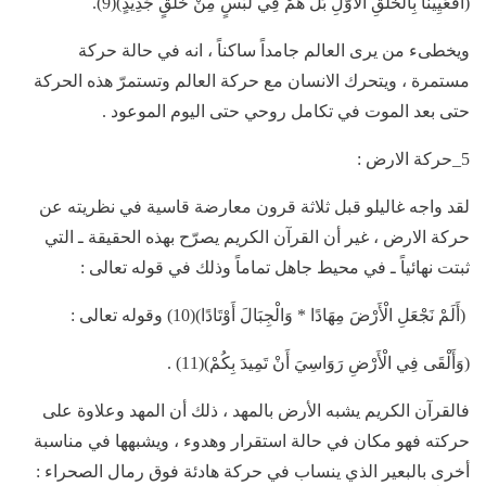
(أَفَعَيِينَا بِالْخَلْقِ الْأَوَّلِ بَلْ هُمْ فِي لَبْسٍ مِنْ خَلْقٍ جَدِيدٍ)(9).
ويخطىء من يرى العالم جامداً ساكناً ، انه في حالة حركة
مستمرة ، ويتحرك الانسان مع حركة العالم وتستمرّ هذه الحركة
حتى بعد الموت في تكامل روحي حتى اليوم الموعود .
5_حركة الارض :
لقد واجه غاليلو قبل ثلاثة قرون معارضة قاسية في نظريته عن
حركة الارض ، غير أن القرآن الكريم يصرّح بهذه الحقيقة ـ التي
ثبتت نهائياً ـ في محيط جاهل تماماً وذلك في قوله تعالى :
(أَلَمْ نَجْعَلِ الْأَرْضَ مِهَادًا * وَالْجِبَالَ أَوْتَادًا)(10) وقوله تعالى :
(وَأَلْقَى فِي الْأَرْضِ رَوَاسِيَ أَنْ تَمِيدَ بِكُمْ)(11) .
فالقرآن الكريم يشبه الأرض بالمهد ، ذلك أن المهد وعلاوة على
حركته فهو مكان في حالة استقرار وهدوء ، ويشبهها في مناسبة
أخرى بالبعير الذي ينساب في حركة هادئة فوق رمال الصحراء :