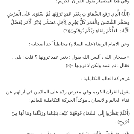
وفي هذا المضمار يقول القرآن الكريم :
(اللَّهُ الَّذِي رَفَعَ السَّمَاوَاتِ بِغَيْرِ عَمَدٍ تَرَوْنَهَا ثُمَّ اسْتَوَى عَلَى الْعَرْشِ
وَسَخَّرَ الشَّمْسَ وَالْقَمَرَ كُلٌّ يَجْرِي لِأَجَلٍ مُسَمًّى يُدَبِّرُ الْأَمْرَ يُفَصِّلُ
الْآَيَاتِ لَعَلَّكُمْ بِلِقَاءِ رَبِّكُمْ تُوقِنُونَ)(7) .
وعن الامام الرضا (عليه السلام) مخاطباً أحد أصحابه :
« سبحان الله ، أليس الله يقول : بغير عمد ترونها ؟ قلت : بلى .
فقال : ثم عمد ولكن لا ترونها »(8) .
4_حركة العالم التكاملية :
يقول القرآن الكريم وفي معرض ردّه على المادّيين في آرائهم عن
فناء العالم والانسان ـ مؤكداً الحركة التكاملية للعالم :
(أَفَلَمْ يَنْظُرُوا إِلَى السَّمَاءِ فَوْقَهُمْ كَيْفَ بَنَيْنَاهَا وَزَيَّنَّاهَا وَمَا لَهَا مِنْ
فُرُوجٍ) .