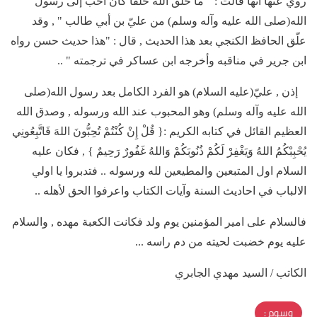
روي عنها انها قالت : " ما خلق الله خلقاً كان أحبّ إلى رسول
الله(صلى الله عليه وآله وسلم) من عليّ بن أبي طالب " , وقد
علّق الحافظ الكنجي بعد هذا الحديث , قال : "هذا حديث حسن رواه
ابن جرير في مناقبه وأخرجه ابن عساكر في ترجمته " ..
إذن , عليّ(عليه السلام) هو الفرد الكامل بعد رسول الله(صلى
الله عليه وآله وسلم) وهو المحبوب عند الله ورسوله , وصدق الله
العظيم القائل في كتابه الكريم :{ قُلْ إِنْ كُنْتُمْ تُحِبُّونَ اللهَ فَاتَّبِعُونِي
يُحْبِبْكُمُ اللهُ وَيَغْفِرْ لَكُمْ ذُنُوبَكُمْ وَاللهُ غَفُورٌ رَحِيمٌ } , فكان عليه
السلام اول المتبعين والمطيعين لله ورسوله .. فتدبروا يا اولي
الالباب في احاديث السنة وآيات الكتاب واعرفوا الحق لأهله ..
فالسلام على امير المؤمنين يوم ولد فكانت الكعبة مهده , والسلام
عليه يوم خضبت لحيته من دم راسه ...
الكاتب / السيد مهدي الجابري
وسوم :