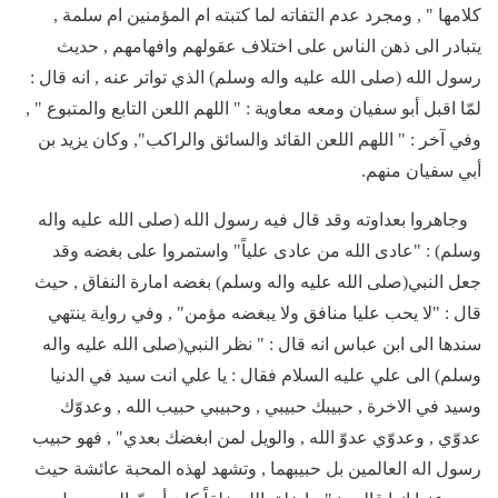
كلامها " , ومجرد عدم التفاته لما كتبته ام المؤمنين ام سلمة ,
يتبادر الى ذهن الناس على اختلاف عقولهم وافهامهم , حديث
رسول الله (صلى الله عليه واله وسلم) الذي تواتر عنه , انه قال :
لمّا اقبل أبو سفيان ومعه معاوية : " اللهم اللعن التابع والمتبوع " ,
وفي آخر : " اللهم اللعن القائد والسائق والراكب", وكان يزيد بن
أبي سفيان منهم.
وجاهروا بعداوته وقد قال فيه رسول الله (صلى الله عليه واله
وسلم) : "عادى الله من عادى علياً" واستمروا على بغضه وقد
جعل النبي(صلى الله عليه واله وسلم) بغضه امارة النفاق , حيث
قال : "لا يحب عليا منافق ولا يبغضه مؤمن" , وفي رواية ينتهي
سندها الى ابن عباس انه قال : " نظر النبي(صلى الله عليه واله
وسلم) الى علي عليه السلام فقال : يا علي انت سيد في الدنيا
وسيد في الاخرة , حبيبك حبيبي , وحبيبي حبيب الله , وعدوّك
عدوّي , وعدوّي عدوّ الله , والويل لمن ابغضك بعدي" , فهو حبيب
رسول اله العالمين بل حبيبهما , وتشهد لهذه المحبة عائشة حيث