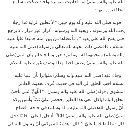
الله عليه واله وسلم) من أحاديث متواترة وآحاد صكت مسامع
الخافقين , منها :
قوله صلى الله عليه وآله يوم خيبر: " لأعطين الراية غدا رجلا
يحب الله ورسوله ، ويحبه الله ورسوله ، كرارا غير فرار ، لا يرجع
حتى يفتح الله على يديه " , فأعطاها من بين أمته جميعا علياً عليه
السلام ، فاقتضى ذلك محبته لله تعالى ورسوله (صلى الله عليه
واله وسلم) ومحبتهما له , وما ورد خبر وما جاء اثر بأن النبي(صلى
الله عليه واله وسلم) وصف احدا بهذا الوصف غيره عليه السلام ..
وجاء عنه (صلى الله عليه واله وسلم) متواترا بأن عليا عليه
السلام احب الخلق الى الله في حديث عُرف بحديث الطائر
المشوي , قوله(صلى الله عليه وآله وسلم) : " اللّهمَّ ائتني بأحبّ
الخلق إليك ليأكل معي هذا الطير , فحضر عليّ ثلاثاً وأنس يردّه ،
بأنّ رسول الله(صلى الله عليه وآله وسلم) في حاجة , فصاح
النبيّ(صلى الله عليه وآله وسلم) قائلاً : أدخل يا علي , فلمّا دخل
قال : ما أبطأك يا عليّ ؟ قال : هذه ثالثة يردّني أنّ رسول الله في