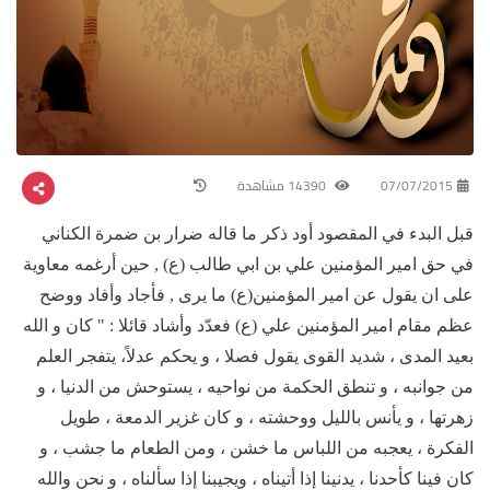
07/07/2015
14390 مشاهدة
قبل البدء في المقصود أود ذكر ما قاله ضرار بن ضمرة الكناني
في حق امير المؤمنين علي بن ابي طالب (ع) , حين أرغمه معاوية
على ان يقول عن امير المؤمنين(ع) ما يرى , فأجاد وأفاد ووضح
عظم مقام امير المؤمنين علي (ع) فعدّد وأشاد قائلا : " كان و الله
بعيد المدى ، شديد القوى يقول فصلا ، و يحكم عدلاً، يتفجر العلم
من جوانبه ، و تنطق الحكمة من نواحيه ، يستوحش من الدنيا ، و
زهرتها ، و يأنس بالليل ووحشته ، و كان غزير الدمعة ، طويل
الفكرة ، يعجبه من اللباس ما خشن ، ومن الطعام ما جشب ، و
كان فينا كأحدنا ، يدنينا إذا أتيناه ، ويجيبنا إذا سألناه ، و نحن والله