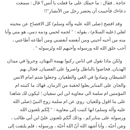
حاجة , فقال : ما حملك على ما فعلت يا أنس؟ قال : سمعت
دعاءك فأحببت أن يحضر رجل من الأنصار"!!
وقد افصح (صلى الله عليه وآله وسلم) كل الافصاح عن محبته
لعلي (عليه السلام) ، بقوله : " لحمه لحمي ودمه دمي، هو مني وأنا
منه من أحبه أحبني ومن أبغضه أبغضني ومن أطاعه أطاعني ،
أحب خلق الله لله ورسوله وأحبهم لله ولرسوله " .
ولكن ماذا نقول في اناس ركبوا بهيمة البهتان, وجروا في ميدان
الهذيان, فخاضوا بالباطل واصروا على العصيان, فجال بهم
الشيطان وتمادوا في الغي والطغيان, وجعلوا شتم امام الانس
والجان على المنابر يعلوا لحقبة من الزمان, فهاك ما كتبته ام
المؤمنين ام سلمة الى معاوية ابن ابي سفيان ؛ ليكون لك شاهدا
على ما اقول وللعيان: روي عن ام سلمة زوج النبيّ (صلى الله
عليه وآله وسلم) انها كتبت إلى معاوية : " إنّكم تلعنون الله
ورسوله على منابركم ، وذلك أنّكم تلعنون عليّ ابن أبي طالب ،
ومَن أحبّه ، وأنا اُشهد الله أنّ الله أحبّه ، ورسوله ، فلم يلتفت إلى