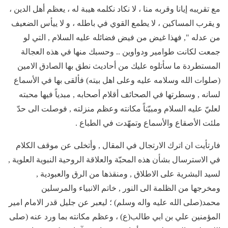
مع تقريبه إيانا وقربه منا ، لا نكاد نكلمه هيبة له ، يعظم أهل الدين ،
و يقرب المساكين ، لا يطمع القوي في باطله ، و لا ييأس الضعيف
من عدله ", فهذا غيض من فيض فضائله عليه السلام , التي لو
جمعت لكانت طوامير ودواوين .. وحسبك منها في هذه العجالة
المستطردة ما سأتلوه عليك من أحاديث نطق بها الصادق الامين
(صلوات الله وسلامه عليه وعلى اهل بيته) فألقى بها في الأسماع
لسانه , وسطرتها في الصحائف أقلام أصحابه , مبدياً فيها محبته
لعليّ عليه السلام ومبيّناً مكانته وعظم منزلته , فوصلت الى حدّ
ملئت الأصقاع والأسماع وتمهّدت في الطباع .
فارتأيت ان اترك الارتجال في المقال , وأتخلى عن موقف الكلام
في الاسترسال بشأن هذه المحبّة والعلاقة الروحية النبوية العلوية ,
لسيد البشرية على الاطلاق , ومنقذها من الرق والعبودية ,
ومخرجها من الظلمة الى النور , خاتم الانبياء والمرسلين
محمد(صلى الله عليه واله وسلم) ؛ ليعبر عن جليل قدر الامام امير
المؤمنين علي بن ابي طالب(ع) ، وعظم مكانته بما ورد عنه (صلى