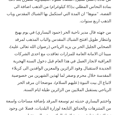
بمادة النحاس المطلي بـ(85 كيلوغرام) من الذهب اضافة الى
الفضة، "منوها" ان المدة التي استكمل بها الشباك المقدس وباب
الذهب اربع سنوات.
من جهته قال مدير ناحية الحر (حمود اليساري) في يوم بهيج
وانتظار طويل افتتح الشباك المقدس والباب المذهب لمرقد
الصحابي الجليل الحر بن يزيد الرياحي (رضوان الله تعالى عليه)،
مبينا ان الامانة العامة للمزارات تعاقدت مع احدى الشركات
العراقية لانجاز العمل في هذا العام قبل دخول السنة الهجرية
الجديدة لاستقبال وفود الزائرين والمعزين الوافدين الى كربلاء
المقدسة خلال محرم وصفر لما لهذين الشهرين من خصوصية
لاتباع ال بيت النبوة (عليهم السلام)، موضحا ان مرقد الحر
الرياحي يستقبل الملايين من الزائرين طيلة ايام السنة.
واختتم اليساري حديثه تم توسعة المرقد بإضافة مساحات واسعة
من المتنزهات والحدائق التابعة لوزارة البلديات، فضلا عن وجود