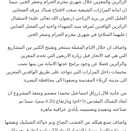
الزائرين والمعزين خلال شهري محرم الحرام وصفر الخير، مبينا
ان امانة المزارات الشيعية سعت لافتتاح شباك مرقد الصحابي
الجليل الحر بن يزيد الرياحي (رضوان الله تعالى عليه) لاستقبال
الزائرين الوافدين لمرقد سيد الشهداء واخيه ابي الفضل العباس
(عليهما السلام) في شهري محرم الحرام وصفر الخير.
واضاف ان خلال الايام المقبلة ستنجز وتفتتح الكثير من المشاريع
التي هي قيد الانجاز قبل زيارة الاربعين التي تخدم المعزين
والزائرين فضلا عن وجود برامج عدتها الامانة من بينها نصب
مخيمات داخل المزارات التي تتواجد على طريق الوافدين المعزين
الى مدينة كربلاء المقدسة وصعودا الى محافظة البصرة.
من جانبه قال (رزاق اسماعيل محمد) مصمم ومنفذ المشروع ان
ابعاد الشباك المقدس (5×4م) وبارتفاع (4.20 سم)، مبينا تم
صناعته وتنفيذه وتصميمه بأيادي عراقية ماهرة.
واضاف صنع هيكله من الخشب الصاج وتم حياكة الشبابيك ونقشها
من مادة (السل ستيل) المضاد للمواد الكيمياوية لتطرق بعد ذلك