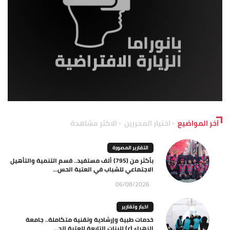
آخر المواضيع
اختيار المحررين
الاكثر مشاهدة
التقارير المصورة
بأكثر من (795) ألف مستفيد.. قسم التنمية والتأهيل
الاجتماعي للشباب في العتبة الحس...
06/08/2026
اخبار وتقارير
خدمات طبية وإرشادية وتقنية متكاملة.. جامعة
الزهراء (ع) للبنات التابعة للعتبة الح...