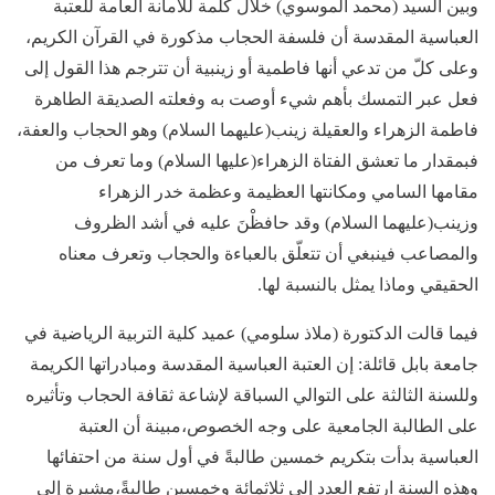
وبين السيد (محمد الموسوي) خلال كلمة للأمانة العامة للعتبة
العباسية المقدسة أن فلسفة الحجاب مذكورة في القرآن الكريم،
وعلى كلّ من تدعي أنها فاطمية أو زينبية أن تترجم هذا القول إلى
فعل عبر التمسك بأهم شيء أوصت به وفعلته الصديقة الطاهرة
فاطمة الزهراء والعقيلة زينب(عليهما السلام) وهو الحجاب والعفة،
فبمقدار ما تعشق الفتاة الزهراء(عليها السلام) وما تعرف من
مقامها السامي ومكانتها العظيمة وعظمة خدر الزهراء
وزينب(عليهما السلام) وقد حافظْنَ عليه في أشد الظروف
والمصاعب فينبغي أن تتعلّق بالعباءة والحجاب وتعرف معناه
الحقيقي وماذا يمثل بالنسبة لها.
فيما قالت الدكتورة (ملاذ سلومي) عميد كلية التربية الرياضية في
جامعة بابل قائلة: إن العتبة العباسية المقدسة ومبادراتها الكريمة
وللسنة الثالثة على التوالي السباقة لإشاعة ثقافة الحجاب وتأثيره
على الطالبة الجامعية على وجه الخصوص،مبينة أن العتبة
العباسية بدأت بتكريم خمسين طالبةً في أول سنة من احتفائها
وهذه السنة ارتفع العدد إلى ثلاثمائة وخمسين طالبةً،مشيرة إلى