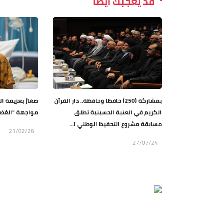
قد يعجبك ايضاً
بمشاركة (250) حافظا وحافظة.. دار القرآن
صغارٌ بعزيمة ا
الكريم في العتبة الحسينية تطلق
مواجهة "العُض
مسابقة مشروع التحفيظ الوطني ا...
21/02/26
27/07/24