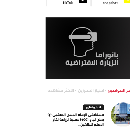
tikTok
snapchat
خر المواضيع
اختيار المحررين
الاكثر مشاهدة
اخبار وتقارير
مستشفى الإمام الحسن المجتبى (ع)
يعلن نجاح (400) عملية لزراعة نخاع
العظم للبالغين...