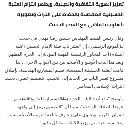
تعزيز الهوية الثقافية والدينية، ويظهر التزام العتبة
الحسينية المقدسة بالحفاظ على التراث وتطويره
بأسلوب يتماشى مع العصر الحديث.
وقال رئيس القسم المهندس حسين رضا مهدي في حديث
لـ(الموقع الرسمي)، إن "يعتبر باب قبلة الإمام الحسين (عليه
السلام) أحد المحاور الرئيسية المهمة المؤدية إلى الحرم المطهر،
ويعد هذا الباب الأوسع و الأضخم من بين الابواب الاخرى ، لذا
قامت العتبة الحسينية المقدسة، قسم المشاريع الهندسية، بإطلاق
مشروع تغيير الباب من الحديد إلى الخشب، بتصميم عصري يجسد
التراث الإسلامي المعاصر".
وأوضح "تبلغ أبعاد الباب الجديد (644) سم ارتفاعا، و(436) سم
عرضا للطلاقة الواحدة"، مبينا أن "التصميم يرمز إلى واجهة
القرآن الكريم، ويحتوي على زخارف باللغة العربية الأصيلة بنسب
متجانسة، حيث تم توزيع الكتابات بشكل دقيق".