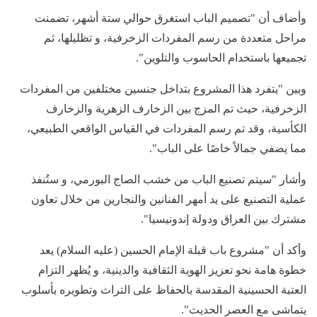
وأضاف أن "تصميم الباب استغرق حوالي ستة أشهر، تضمنت
مراحل متعددة من رسم المفردات الزخرفية، و تظليلها، ثم
تجميعها باستخدام الحاسوب والتلوين".
وبين "يتفرد هذا المشروع بتداخل جنسين مختلفين من المفردات
الزخرفية، حيث تم المزج بين الزخارف الزهرية والزخارف
الكأسية، وقد تم رسم المفردات في القياس الواقعي الطبيعي،
مما يضفي جمالاً خاصًا على الباب".
وأشار "سيتم تصنيع الباب من خشب الصاج البورمي، و ستُنفذ
عملية التصنيع على يد أمهر الفنانين والنجارين من خلال تعاون
مشترك بين العراق ودولة إندونيسيا".
وأكد أن "مشروع باب قبلة الإمام الحسين (عليه السلام) يعد
خطوة هامة نحو تعزيز الهوية الثقافية والدينية، و يُظهر التزام
العتبة الحسينية المقدسة بالحفاظ على التراث وتطويره بأسلوب
يتماشى مع العصر الحديث".