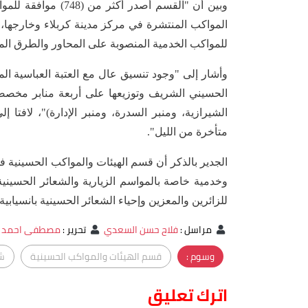
وبين أن "القسم أصدر
المواكب المنتشرة في مركز مدينة كربلاء وخارجها، 
للمواكب الخدمية المنصوبة على المحاور والطرق المؤد
وأشار إلى "وجود تنسيق عال مع العتبة العباسية ا
الحسيني الشريف وتوزيعها على أربعة منابر مخصصة 
الشيرازية، ومنبر السدرة، ومنبر الإدارة)"، لافتا
متأخرة من الليل".
الجدير بالذكر أن قسم الهيئات والمواكب الحسينية ف
وخدمية خاصة بالمواسم الزيارية والشعائر الحسيني
للزائرين والمعزين وإحياء الشعائر الحسينية بانسيابية
مراسل
:
فلاح حسن السعدي
تحرير
:
مصطفى احمد 
وسوم :
قسم الهيئات والمواكب الحسينية
ش
اترك تعليق