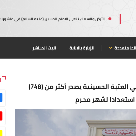
الأرض والسماء تنعى الامام الحسين (عليه السلام) في عاشوراء
ئط متعددة
الزيارة بالانابة
البث المباشر
ا
قسم الهيئات والمواكب الحسينية في العتبة الحسينية يصدر أكثر من (748)
 استعدادا لشهر محرم