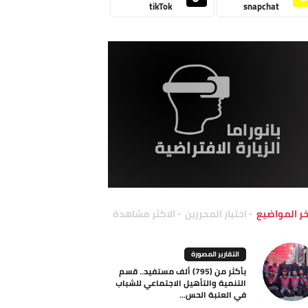
tikTok
snapchat
خر المواضيع
اختيار المحررين
الاكثر مشاهدة
التقارير المصورة
بأكثر من (795) ألف مستفيد.. قسم
التنمية والتأهيل الاجتماعي للشباب
في العتبة الحس...