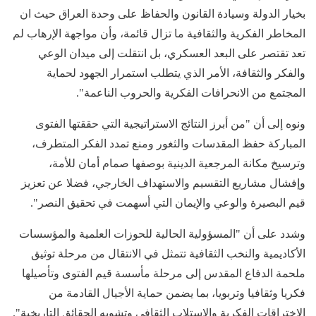
بخيار الدولة وسيادة القانون والحفاظ على وحدة العراق حيث ان
المخاطر الفكرية والثقافية ما تزال قائمة، وأن مواجهة الإرهاب لم
تعد تقتصر على البعد العسكري، بل انتقلت إلى ميدان الوعي
والفكر والثقافة، الأمر الذي يتطلب استمرار الجهود لحماية
المجتمع من الانحرافات الفكرية والحروب الناعمة".
ونوه إلى أن "من أبرز النتائج الاستراتيجية التي حققتها الفتوى
المباركة حفظ المقدسات والثغور ومنع تمدد الفكر المتطرف،
وترسيخ مكانة المرجعية الدينية بوصفها صمام أمان للأمة،
وإفشال مشاريع التقسيم والاستهداف الخارجي، فضلا عن تعزيز
قيم البصيرة والوعي والإيمان التي أسهمت في تحقيق النصر".
وشدد على أن "المسؤولية الحالية للحوزات العلمية والمؤسسات
الأكاديمية والنخب الثقافية تتمثل في الانتقال من مرحلة توثيق
ملحمة الدفاع المقدس إلى مرحلة مأسسة قيم الفتوى وتأصيلها
فكريا وثقافيا وتربويا، بما يضمن حماية الأجيال القادمة من
الاختراقات الفكرية والاستلاب الثقافي وتشويه الحقائق التاريخية".