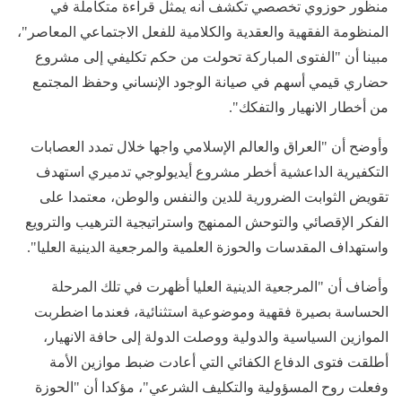
منظور حوزوي تخصصي تكشف أنه يمثل قراءة متكاملة في
المنظومة الفقهية والعقدية والكلامية للفعل الاجتماعي المعاصر"،
مبينا أن "الفتوى المباركة تحولت من حكم تكليفي إلى مشروع
حضاري قيمي أسهم في صيانة الوجود الإنساني وحفظ المجتمع
من أخطار الانهيار والتفكك".
وأوضح أن "العراق والعالم الإسلامي واجها خلال تمدد العصابات
التكفيرية الداعشية أخطر مشروع أيديولوجي تدميري استهدف
تقويض الثوابت الضرورية للدين والنفس والوطن، معتمدا على
الفكر الإقصائي والتوحش الممنهج واستراتيجية الترهيب والترويع
واستهداف المقدسات والحوزة العلمية والمرجعية الدينية العليا".
وأضاف أن "المرجعية الدينية العليا أظهرت في تلك المرحلة
الحساسة بصيرة فقهية وموضوعية استثنائية، فعندما اضطربت
الموازين السياسية والدولية ووصلت الدولة إلى حافة الانهيار،
أطلقت فتوى الدفاع الكفائي التي أعادت ضبط موازين الأمة
وفعلت روح المسؤولية والتكليف الشرعي"، مؤكدا أن "الحوزة