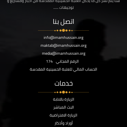
هنا يتم نشر كل ما يخص العتبة الحسينية المقدسة من اخبار ومشاريع و
توجيهات ......
اتصل بنا
info@imamhussain.org
maktab@imamhussain.org
media@imamhussain.org
الرقم المجاني
174
الحساب المالي للعتبة الحسينية المقدسة
خدمات
الزيارة بالانابة
البث المباشر
الزيارة الافتراضية
أوراد وأذكار