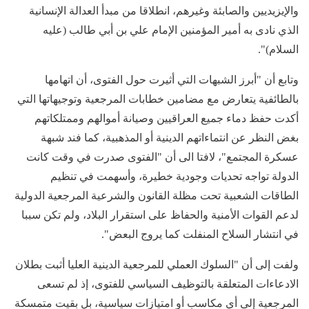
والإيزيديين والصابئة وغيرهم، انطلاقا من مبدأ العدالة الإنسانية
الذي نادى به أمير المؤمنين الإمام علي بن أبي طالب (عليه
السلام)".
وتابع أن "أبرز الشبهات التي أثيرت حول الفتوى، أن اتهامها
بالطائفية يتعارض مع مضامين خطابات المرجعية وتوجيهاتها التي
أكدت حفظ دماء جميع العراقيين وصيانة أموالهم وممتلكاتهم
بغض النظر عن انتماءاتهم الدينية أو المذهبية، كما فند شبهة
عسكرة المجتمع"، لافتا الى أن "الفتوى صدرت في وقت كانت
الدولة تواجه تحديات وجودية خطيرة، وأسهمت في تنظيم
الطاقات الشعبية تحت مظلة القانون والشرعية المرجعية الدولية
لدعم القوات الأمنية والحفاظ على استقرار البلاد، ولم تكن سببا
في انتشار السلاح المنفلت كما يروج البعض".
ولفت إلى أن "السلوك العملي للمرجعية الدينية العليا أثبت بطلان
الادعاءات المتعلقة بالتوظيف السياسي للفتوى، إذ لم تسعى
المرجعية إلى أي مكاسب أو امتيازات سياسية، بل بقيت متمسكة