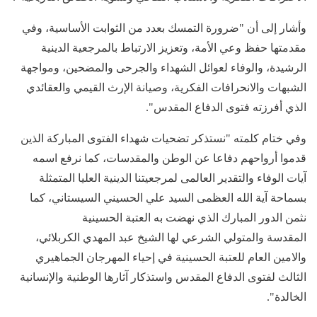
وأشار إلى أن "ضرورة التمسك بعدد من الثوابت الأساسية، وفي
مقدمتها حفظ وعي الأمة، وتعزيز الارتباط بالمرجعية الدينية
الرشيدة، والوفاء لعوائل الشهداء والجرحى والمضحين، ومواجهة
الشبهات والانحرافات الفكرية، وصيانة الإرث القيمي والعقائدي
الذي أفرزته فتوى الدفاع المقدس".
وفي ختام كلمته "نستذكر تضحيات شهداء الفتوى المباركة الذين
قدموا أرواحهم دفاعا عن الوطن والمقدسات، كما نرفع اسمه
آيات الوفاء والتقدير العالمى لمرجعيتنا الدينية العليا المتمثلة
بسماحة آية الله العظمى السيد علي الحسيني السيستاني، كما
نثمن الدور المبارك الذي نهضت به العتبة الحسينية
المقدسة والمتولي الشرعي لها الشيخ عبد المهدي الكربلائي،
والامين العام للعتبة الحسينية في إحياء المهرجان الجماهيري
الثالث لفتوى الدفاع المقدس واستذكار آثارها الوطنية والإنسانية
الخالدة".