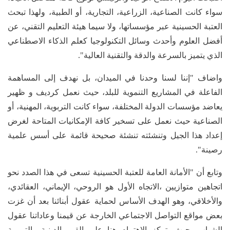
سواء كانت الصناعية، الزراعية، التجارية، أو الطبية، ولهذا تبحث
العتبة الحسينية عبر مؤسساتها، ولا سيما هيئة التعليم التقني، عن
أفضل العلوم وأحدث وسائل التكنولوجيا كعلم الذكاء الاصطناعي
الذي يتميز بالسرعة والدقة والتقنية العالية".
واضاف "إننا لسنا وحدنا في الميدان، بل نهدف إلى المساهمة
الفاعلة في المشاريع التنموية للبلد، حيث نعمل كرديف و ظهير
يعاضد مؤسسات الدولة المختلفة، سواء كانت التربوية، المهنية، أو
الصناعية حيث نعمل على تسخير كافة الإمكانيات المتاحة لغرض
إعداد هذا الجيل وتنشئته تنشئة صحيحة قائمة على أسس علمية
رصينة".
وتابع أن "الأمانة العامة للعتبة الحسينية تسعى في هذا الصدد نحو
اتجاهين متوازيين ،الاتجاه الأول هو الروحي، الإيماني، العقائدي،
والأخلاقي، وهو الهدف الأساس لحماية عقول أبنائنا بعد أن غزت
بعض مواقع التواصل الاجتماعي الخارجة عن قيمنا وعاداتنا عقول
الشباب، حيث يتركز الاهتمام هنا على القيم الدينية والتربوية