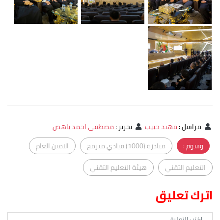
مراسل
:
مهند حبيب
تحرير
:
مصطفى احمد باهض
وسوم :
مبادرة (1000) قيادي مبرمج
الامين العام
التعليم التقني
هيئة التعليم التقني
اترك تعليق