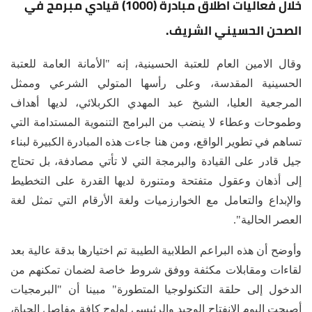
خلال فعاليات اطلاق مبادرة (1000) قيادي مبرمج في
الصحن الحسيني الشريف.
وقال الامين العام للعتبة الحسينية، إنه "الأمانة العامة للعتبة
الحسينية المقدسة، وعلى رأسها المتولي الشرعي وممثل
المرجعية العليا، الشيخ عبد المهدي الكربلائي، لديها أهداف
وطموحات وعطاء لا ينضب من البرامج التنموية المستدامة التي
تساهم في تطوير الواقع، ومن هنا جاءت هذه المبادرة الكبيرة لبناء
جيل قادر على القيادة والبرمجة التي لا تأتي مصادفة، بل تحتاج
إلى أذهان وعقول متفتحة ومتنورة لديها القدرة على التخطيط
والإبداع والتعامل مع الخوارزميات ولغة الأرقام التي تمثل لغة
العصر الحالية".
وأوضح أن هذه البراعم الطلابية الطيبة تم اختيارها بدقة عالية بعد
لقاءات ومقابلات مكثفة ووفق شروط خاصة لضمان تمكنهم من
الدخول إلى حلقة التكنولوجيا المتطورة" مبينا أن "البرمجيات
أصبحت اليوم الانفتاح الوحيد والرئيسي لولوج كافة مفاصل الحياة،