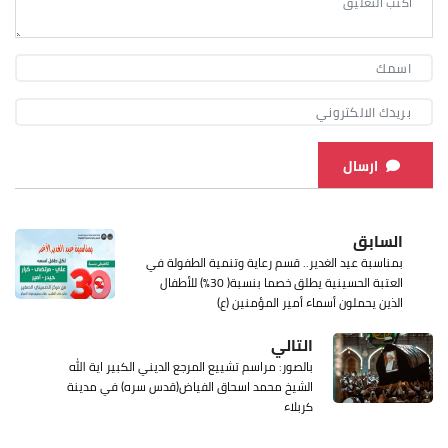
ارسال
السابق
‏بمناسبة عيد الغدير.. قسم رعاية وتنمية الطفولة في
العتبة الحسينية يطلق خصما بنسبة( 30%) للأطفال
الذين يحملون أسماء أمير المؤمنين (ع)
التالي
بالصور: مراسم تشييع المرجع الديني الكبير اية الله
الشيخ محمد اسحاق الفياض(قدس سره) في مدينة
كربلاء