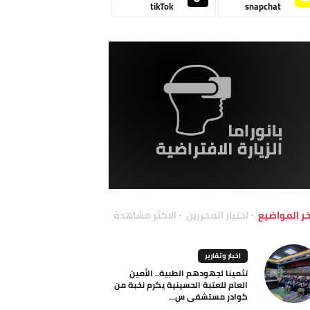
tikTok
snapchat
خر المواضيع
اختيار المحررين
الاكثر مشاهدة
اخبار وتقارير
تثمينا لجهودهم الطبية.. الأمين
العام للعتبة الحسينية يكرم نخبة من
كوادر مستشفى س...