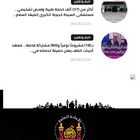
اخبار وتقارير
أكثر من (37) ألف خدمة طبية وفحص تشخيصي…
مستشفى السيدة خديجة الكبرى (عليها السلام...
08/08/2026
اخبار وتقارير
بـ(18) مشروعاً نوعياً و(80) مشاركة فاعلة… معهد
أديبات الطف يعلن حصيلة خدماته في...
08/08/2026