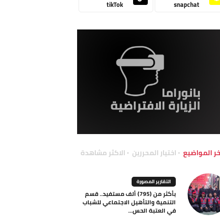
tikTok
snapchat
خر المواضيع
اختيار المحررين
الاكثر مشاهدة
التقارير المصورة
بأكثر من (795) ألف مستفيد.. قسم
التنمية والتأهيل الاجتماعي للشباب
في العتبة الحس...