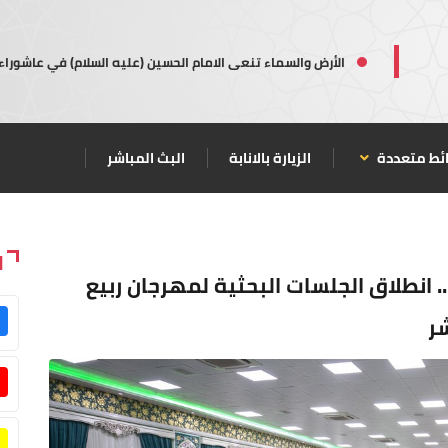
الأرض والسماء تنعى الامام الحسين (عليه السلام) في عاشوراء
ئط متعددة
الزيارة بالانابة
البث المباشر
ا
. انطلاق الجلسات البحثية لمهرجان ربيع
ر