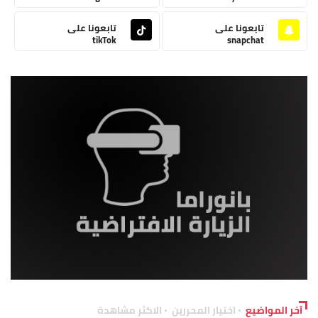
تابعونا على
تابعونا على
tikTok
snapchat
آخر المواضيع
اختيار المحررين
الاكثر مشاهدة