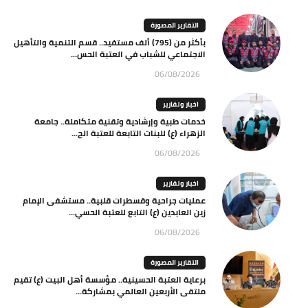
التقارير المصورة
بأكثر من (795) ألف مستفيد.. قسم التنمية والتأهيل
الاجتماعي للشباب في العتبة الحس...
06/08/2026
اخبار وتقارير
خدمات طبية وإرشادية وتقنية متكاملة.. جامعة
الزهراء (ع) للبنات التابعة للعتبة الح...
06/08/2026
اخبار وتقارير
عمليات جراحية وقسطرات قلبية.. مستشفى الإمام
زين العابدين (ع) التابع للعتبة الحسي...
06/08/2026
التقارير المصورة
برعاية العتبة الحسينية.. مؤسسة أهل البيت (ع) تقيم
ملتقى الأربعين العالمي بمشاركة...