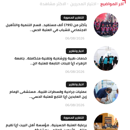
آخر المواضيع
اختيار المحررين
الاكثر مشاهدة
التقارير المصورة
بأكثر من (795) ألف مستفيد.. قسم التنمية والتأهيل
الاجتماعي للشباب في العتبة الحس...
06/08/2026
اخبار وتقارير
خدمات طبية وإرشادية وتقنية متكاملة.. جامعة
الزهراء (ع) للبنات التابعة للعتبة الح...
06/08/2026
اخبار وتقارير
عمليات جراحية وقسطرات قلبية.. مستشفى الإمام
زين العابدين (ع) التابع للعتبة الحسي...
06/08/2026
التقارير المصورة
برعاية العتبة الحسينية.. مؤسسة أهل البيت (ع) تقيم
ملتقى الأربعين العالمي بمشاركة...