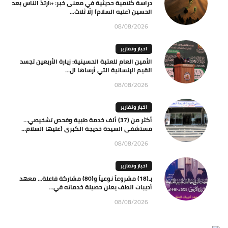
دراسة كلامية حديثية في معنى خبر: «ارتدّ الناس بعد
الحسين (عليه السلام) إلّا ثلاث...
08/08/2026
اخبار وتقارير
الأمين العام للعتبة الحسينية: زيارة الأربعين تجسد
القيم الإنسانية التي أرساها ال...
08/08/2026
اخبار وتقارير
أكثر من (37) ألف خدمة طبية وفحص تشخيصي…
مستشفى السيدة خديجة الكبرى (عليها السلام...
08/08/2026
اخبار وتقارير
بـ(18) مشروعاً نوعياً و(80) مشاركة فاعلة… معهد
أديبات الطف يعلن حصيلة خدماته في...
08/08/2026