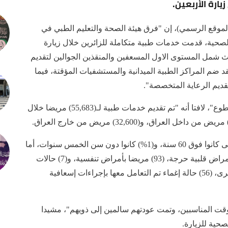
ارة الأربعين.
الموقع الرسمي)، إن "فرق هيئة الصحة والتعليم الطبي في
الصحية، قدمت خدمات طبية متكاملة للزائرين خلال زيارة
ث شمل المستوى الاول المسعفين والمنقذين الجوالين لتقديم
قد ضم المراكز الطبية الميدانية والمستشفيات المؤقتة، فيما
قديم الرعاية المتخصصة".
وأوضح أن "عدد المتطوعين والمدربين تجاوز ألف متطوع"، لافتا أنه "تم تقديم خدمات طبية لـ(55,683) مريضا خلال
وأضاف أن "توزيع الأعمار أظهر أن (10%) من المرضى كانوا فوق 60 سنة، و(1%) كانوا دون سن الخمس سنوات، أما
فيما يخص نوعية الحالات فقد شملت (182) مريضا بأمراض قلبية حرجة، (93) مريضا بأمراض تنفسية، و(7) حالات
تعرضت لنوبات صرع، و(6) حالات بأمراض عصبية أخرى، (56) حالة إغماء تم التعامل معها بإجراءات إسعافية
وقت المناسبين، وتمت عودتهم سالمين إلى ذويهم"، مشيدا
حية للزيارة.