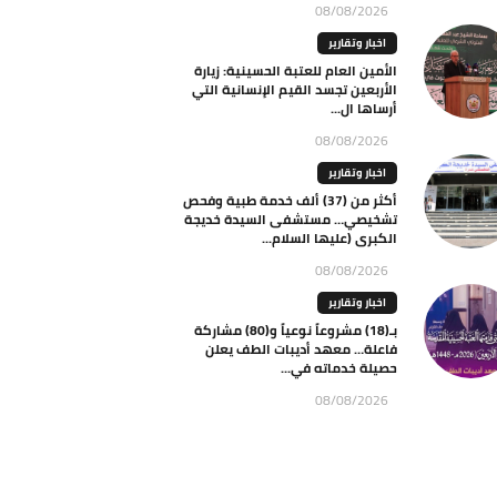
08/08/2026
اخبار وتقارير
الأمين العام للعتبة الحسينية: زيارة
الأربعين تجسد القيم الإنسانية التي
أرساها ال...
08/08/2026
اخبار وتقارير
أكثر من (37) ألف خدمة طبية وفحص
تشخيصي… مستشفى السيدة خديجة
الكبرى (عليها السلام...
08/08/2026
اخبار وتقارير
بـ(18) مشروعاً نوعياً و(80) مشاركة
فاعلة… معهد أديبات الطف يعلن
حصيلة خدماته في...
08/08/2026