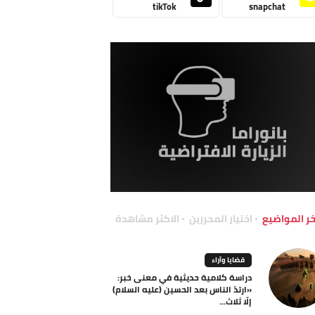
tikTok
snapchat
خر المواضيع
اختيار المحررين
الاكثر مشاهدة
قضايا وآراء
دراسة كلامية حديثية في معنى خبر:
«ارتدّ الناس بعد الحسين (عليه السلام)
إلّا ثلاث...