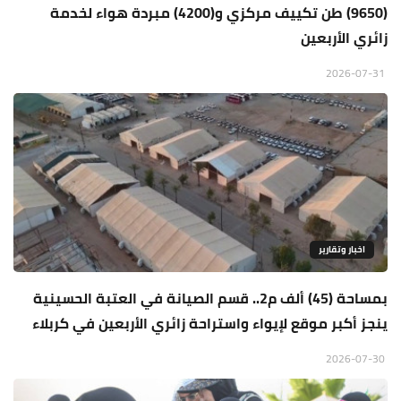
(9650) طن تكييف مركزي و(4200) مبردة هواء لخدمة
زائري الأربعين
2026-07-31
اخبار وتقارير
بمساحة (45) ألف م2.. قسم الصيانة في العتبة الحسينية
ينجز أكبر موقع لإيواء واستراحة زائري الأربعين في كربلاء
2026-07-30