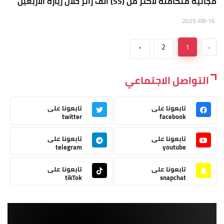
مجانية متكاملة لأكثر من (55) ألف زائر خلال زيارة الأربعين
2025-08-16
›
2
1
‹
التواصل الاجتماعي
تابعونا على
تابعونا على
twitter
facebook
تابعونا على
تابعونا على
telegram
youtube
تابعونا على
تابعونا على
tikTok
snapchat