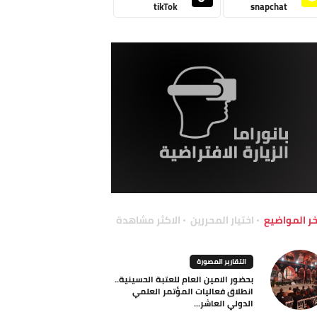
tikTok
snapchat
خر المواضيع
اختيار المحررين
الاكثر مشاهدة
التقارير المصورة
بحضور الامين العام للعتبة الحسينية..
انطلاق فعاليات المؤتمر العلمي
الدولي العاشر...