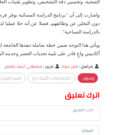
الصحية، وتحسين دقة التشخيص، وتطوير تقنيات العلاج 
واشارت إلى أن "برنامج الدراسة المسائية يوفر فرص
دون التخلي عن وظائفهم، فضلا عن أنه حلا عمليا لذو
بالدراسة الصباحية".
ويأتي هذا التوجه ضمن خطة شاملة تنفذها الجامعة لت
أكاديمي واعٍ قادر على تلبية تحديات العصر وخدمة الم
مراسل
:
امير عماد
تحرير
:
مصطفى احمد باهض
وسوم :
جامعة وارث الأنبياء (ع)
قسم الفيزياء
اترك تعليق