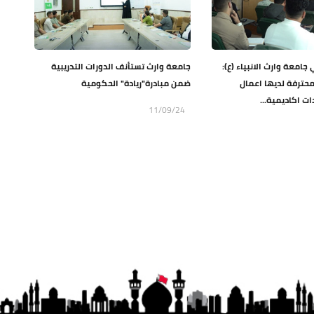
 جامعة وارث الانبياء (ع):
جامعة وارث تستأنف الدورات التدريبية
محترفة لديها اعمال
ضمن مبادرة"ريادة" الحكومية
ت اكاديمية...
11/09/24