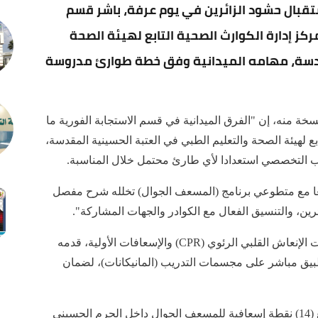
تقبال حشود الزائرين في يوم عرفة، باشر قسم
ز إدارة الكوارث الصحية التابع لهيئة الصحة
قدسة، مهامه الميدانية وفق خطة طوارئ مدروسة
ة منه، إن "الفرق الميدانية في قسم الاستجابة الفورية ما
 لهيئة الصحة والتعليم الطبي في العتبة الحسينية المقدسة،
ريب التخصصي استعدادا لأي طارئ محتمل خلال المناسبة.
سعا مع متطوعي برنامج (المسعف الجوال) تخلله شرح مفصل
ئرين، والتنسيق الفعال مع الكوادر والجهات المشاركة".
وتابع "كما شهد اللقاء تدريبا عمليا متقدما على مهارات الإنعاش القلبي الرئوي (CPR) والإسعافات الأولية، قدمه
ق مباشر على مجسمات التدريب (المانيكانات)، لضمان
وبينت الهيئة أن "خطة الانتشار الميداني شملت توزيع (14) نقطة إسعافية للمسعف الجوال داخل الحرم الحسيني