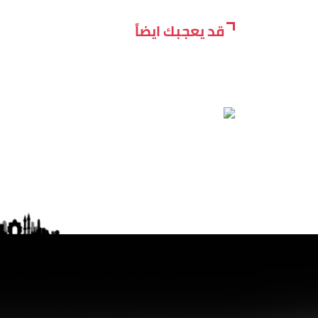
قد يعجبك ايضاً