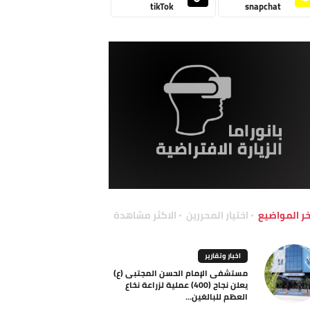
tikTok
snapchat
خر المواضيع
اختيار المحررين
الاكثر مشاهدة
اخبار وتقارير
مستشفى الإمام الحسن المجتبى (ع)
يعلن نجاح (400) عملية لزراعة نخاع
العظم للبالغين...