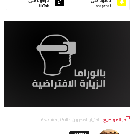
تابعونا على
تابعونا على
tikTok
snapchat
آخر المواضيع
اختيار المحررين
الاكثر مشاهدة
قضايا وآراء