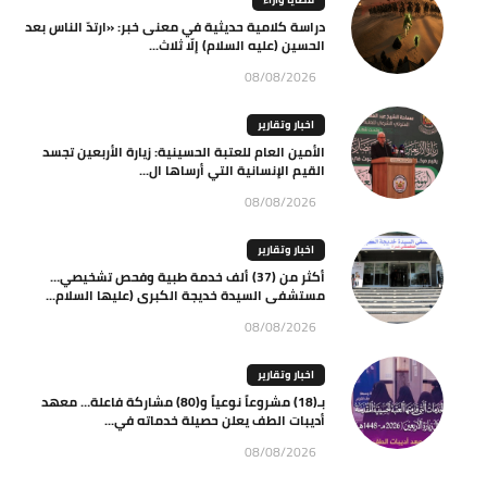
دراسة كلامية حديثية في معنى خبر: «ارتدّ الناس بعد
الحسين (عليه السلام) إلّا ثلاث...
08/08/2026
اخبار وتقارير
الأمين العام للعتبة الحسينية: زيارة الأربعين تجسد
القيم الإنسانية التي أرساها ال...
08/08/2026
اخبار وتقارير
أكثر من (37) ألف خدمة طبية وفحص تشخيصي…
مستشفى السيدة خديجة الكبرى (عليها السلام...
08/08/2026
اخبار وتقارير
بـ(18) مشروعاً نوعياً و(80) مشاركة فاعلة… معهد
أديبات الطف يعلن حصيلة خدماته في...
08/08/2026