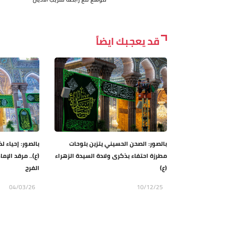
قد يعجبك ايضاً
بالصور: الصحن الحسيني يتزين بلوحات
بالصور: إحياء ل
مطرزة احتفاء بذكرى ولادة السيدة الزهراء
(ع).. مرقد الإم
(ع)
الفرح
04/03/26
10/12/25