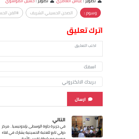
تصوير
:
عباس العامري
تصوير
:
حسين الموسوي
وسوم :
الصحن الحسيني الشريف
#الفن الح
اترك تعليق
ارسال
التالي
في جزيرة جاوة الوسطى بإندونيسيا.. مركز
دولي تابع للعتبة الحسينية يشارك في لقاء
موسع مع رابطة تقريب الأديان