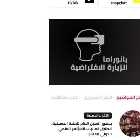
tikTok
snapchat
خر المواضيع
اختيار المحررين
الاكثر مشاهدة
التقارير المصورة
بحضور الامين العام للعتبة الحسينية..
انطلاق فعاليات المؤتمر العلمي
الدولي العاشر...