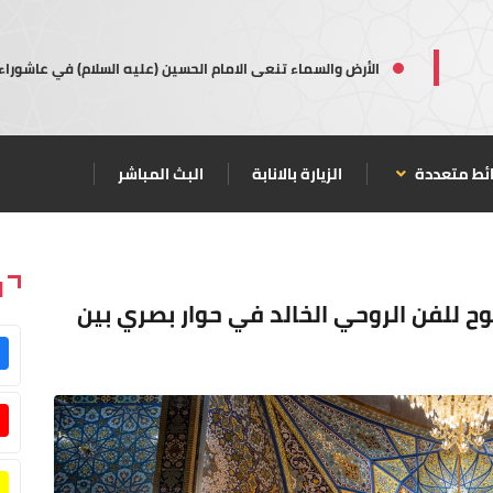
الأرض والسماء تنعى الامام الحسين (عليه السلام) في عاشوراء
ئط متعددة
الزيارة بالانابة
البث المباشر
ا
ح للفن الروحي الخالد في حوار بصري بين