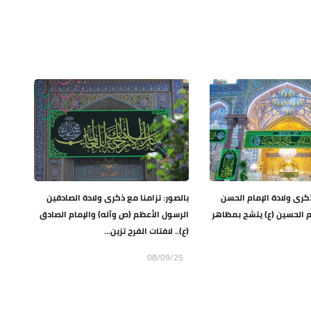
ذكرى ولادة الإمام الحسن
بالصور: تزامنا مع ذكرى ولادة الصادقين
ام الحسين (ع) يتشح بمظاهر
الرسول الأعظم (ص وآله) والإمام الصادق
(ع).. لافتات الفرح تزين...
08/09/25