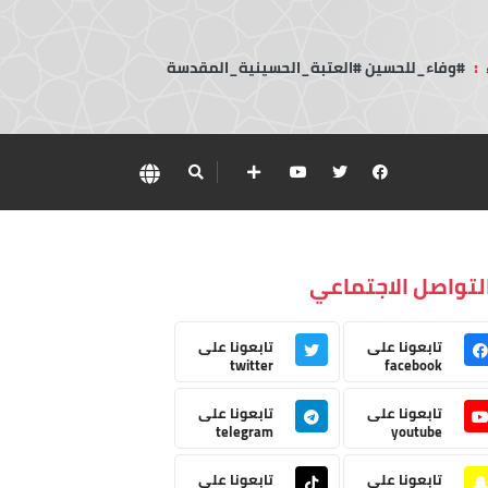
:
#وفاء_للحسين #العتبة_الحسينية_المقدسة
لتواصل الاجتماعي
تابعونا على
تابعونا على
twitter
facebook
تابعونا على
تابعونا على
telegram
youtube
تابعونا على
تابعونا على