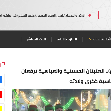
الأرض والسماء تنعى الامام الحسين (عليه السلام) في عاشوراء
ئط متعددة
الزيارة بالانابة
البث المباشر
ا
).. العتبتان الحسينية والعباسية ترفعان
ناسبة ذكرى ولادته