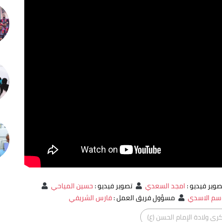
وير فيديو
:
امجد السعدي
تصوير فيديو
:
حسين المياحي
م الاسدي
مسؤول فريق العمل
:
فارس الشريفي
رى ولادة الإمام الحسن (ع)