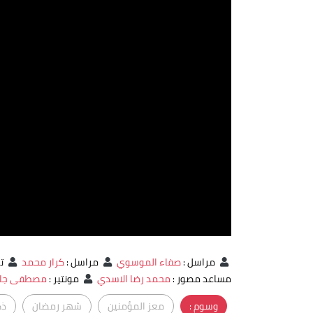
مراسل
:
صفاء الموسوي
مراسل
:
كرار محمد
تص
مساعد مصور
:
محمد رضا الاسدي
مونتير
:
مصطفى جاس
وسوم :
معز المؤمنين
شهر رمضان
ذك