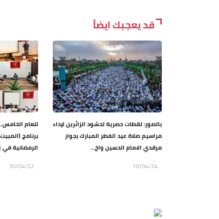
قد يعجبك ايضاً
بالصور: لقطات حصرية لحشود الزائرين لإداء
للعام الخامس..
مراسيم صلاة عيد الفطر المبارك بجوار
برنامج (المبيت
مرقدي الامام الحسين واخ...
الرمضانية في إ
30/04/22
10/04/24