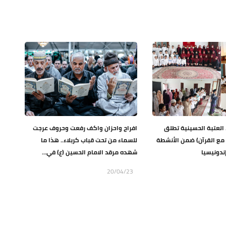
 العتبة الحسينية تطلق
افراح واحزان واكف رفعت وحروف عرجت
 مع القرآن) ضمن الأنشطة
للسماء من تحت قباب كربلاء.. هذا ما
ندونيسيا
شهده مرقد الامام الحسين (ع) في...
20/04/23