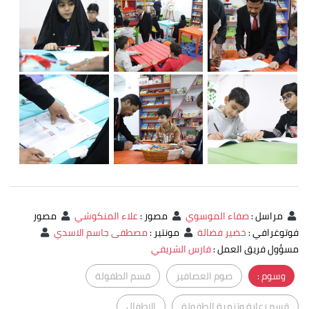
مراسل
:
صفاء الموسوي
مصور
:
علاء المنكوشي
مصور
فوتوغرافي
:
خضير فضالة
مونتير
:
مصطفى جاسم الاسدي
مسؤول فريق العمل
:
فارس الشريفي
وسوم :
صوم العصافير
قسم الطفولة
قسم رعاية وتنمية الطفولة
الاطفال