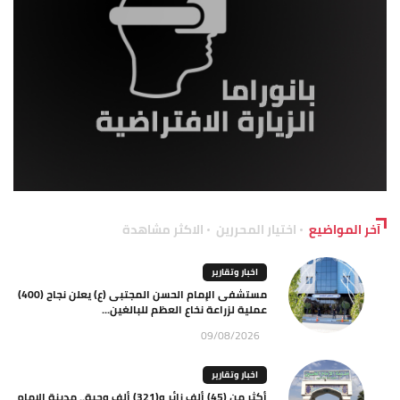
آخر المواضيع
اختيار المحررين
الاكثر مشاهدة
اخبار وتقارير
مستشفى الإمام الحسن المجتبى (ع) يعلن نجاح (400)
عملية لزراعة نخاع العظم للبالغين...
09/08/2026
اخبار وتقارير
أكثر من (45) ألف زائر و(321) ألف وجبة.. مدينة الإمام