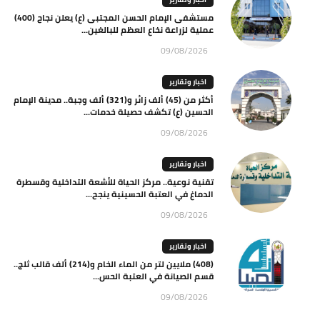
مستشفى الإمام الحسن المجتبى (ع) يعلن نجاح (400)
عملية لزراعة نخاع العظم للبالغين...
09/08/2026
اخبار وتقارير
أكثر من (45) ألف زائر و(321) ألف وجبة.. مدينة الإمام
الحسين (ع) تكشف حصيلة خدمات...
09/08/2026
اخبار وتقارير
تقنية نوعية.. مركز الحياة للأشعة التداخلية وقسطرة
الدماغ في العتبة الحسينية ينجح...
09/08/2026
اخبار وتقارير
(408) ملايين لتر من الماء الخام و(214) ألف قالب ثلج..
قسم الصيانة في العتبة الحس...
09/08/2026