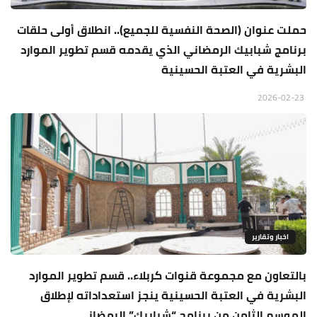
حملت عنوان (الصحة النفسية للجميع).. انطلاق أولى حلقات
برنامج شبابيك الرمضاني الذي يقدمه قسم تطوير الموارد
البشرية في العتبة الحسينية
2026-02-23
اخبار وتقارير
بالتعاون مع مجموعة قنوات كربلاء.. قسم تطوير الموارد
البشرية في العتبة الحسينية ينجز استعداداته لإطلاق
الموسم الثامن من برنامج “شبابيك” الرمضاني