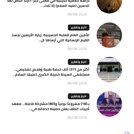
دراسة كلامية حديثية في معنى خبر: «ارتدّ الناس بعد
الحسين (عليه السلام) إلّا ثلاث...
08/08/2026
اخبار وتقارير
الأمين العام للعتبة الحسينية: زيارة الأربعين تجسد
القيم الإنسانية التي أرساها ال...
08/08/2026
اخبار وتقارير
أكثر من (37) ألف خدمة طبية وفحص تشخيصي…
مستشفى السيدة خديجة الكبرى (عليها السلام...
08/08/2026
اخبار وتقارير
بـ(18) مشروعاً نوعياً و(80) مشاركة فاعلة… معهد
أديبات الطف يعلن حصيلة خدماته في...
08/08/2026