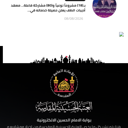
بـ(18) مشروعاً نوعياً و(80) مشاركة فاعلة… معهد
أديبات الطف يعلن حصيلة خدماته في...
08/08/2026
بوابة الامام الحسين الالكترونية
هنا يتم نشر كل ما يخص العتبة الحسينية المقدسة من اخبار ومشاريع و