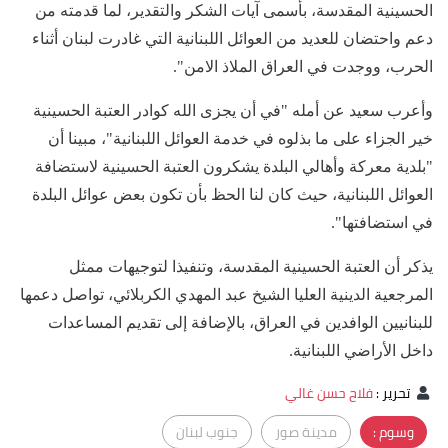
الحسينية المقدسة، بأسمى آيات الشكر والتقدير، لما قدمته من
دعم واحتضان للعديد من العوائل اللبنانية التي غادرت لبنان أثناء
الحرب، ووجدت في العراق الملاذ الامن".
وأعرب سعيد عن أمله "في أن يجزى الله كوادر العتبة الحسينية
خير الجزاء على ما بذلوه في خدمة العوائل اللبنانية"، مبينا أن
"بلدية معركة وأهالي البلدة يشكرون العتبة الحسينية لاستضافة
العوائل اللبنانية، حيث كان لنا الحظ بأن تكون بعض عوائل البلدة
في استضافتها".
يذكر أن العتبة الحسينية المقدسة، وتنفيذا لتوجيهات ممثل
المرجعية الدينية العليا الشيخ عبد المهدي الكربلائي، تواصل دعمها
للبنانيين الوافدين في العراق، بالإضافة إلى تقديم المساعدات
داخل الأراضي اللبنانية.
تحرير
:
فلاح حسن غالي
وسوم :
مدينة صور
جنوب لبنان