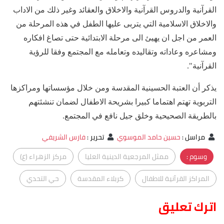
القرآنية والدروس القرآنية والاخلاق والعقائد وغير ذلك من الاداب
والاخلاق الاسلامية التي يتربى عليها الطفل في هذه المرحلة من
العمر من اجل ان يهيئ الى مرحلة الابتدائية حتى تصاغ افكاره
ومشاعره وعاداته وتقاليده وتعامله مع المجتمع وفقا للرؤية
القرآنية".
يذكر أن العتبة الحسينية المقدسة ومن خلال مؤسساتها ومراكزها
التربوية تهتم اهتماما كبيرا بشريحة الاطفال لضمان تنشئتهم
بالطريقة الصحيحية وخلق جيل نافع في المجتمع.
مراسل
:
حسين حامد الموسوي
تحرير
:
فارس الشريفي
وسوم :
ممثل المرجعية الدينية العليا
مركز الزهراء (ع)
المراكز القرآنية للاطفال
كربلاء المقدسة
حي التحدي
اترك تعليق