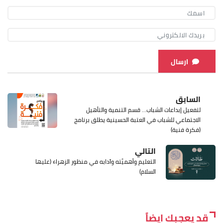
ارسال
السابق
لتفعيل إبداعات الشباب... قسم التنمية والتأهيل
الاجتماعي للشباب في العتبة الحسينية يطلق برنامج
(فكرة فنية)
التالي
التعليم وأهميَّته وآدابه في منظور الزهراء (عليها
السلام)
قد يعجبك ايضاً