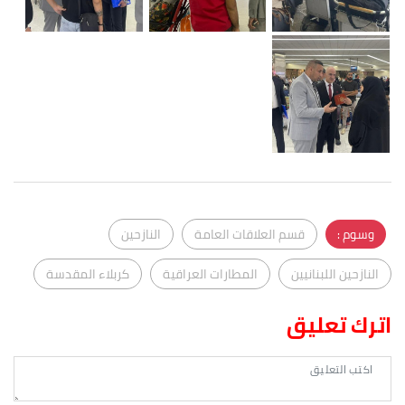
وسوم :
قسم العلاقات العامة
النازحين
النازحين اللبنانيين
المطارات العراقية
كربلاء المقدسة
اترك تعليق