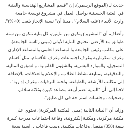
حديث لـ (الموقع الرسمي)، إن "قسم المشاريع الهندسية والفنية
في العتبة الحسينية يواصل العمل في مشروع توسعة جامعة
وارث الأنبياء (عليه السلام)"، مبينا أن" نسبة الإنجاز بلغت (40 %)".
وأضاف، أن "المشروع يتكون من بنايتين، كل بناية تتكون من ستة
طوابق مع الأرضي، تحتوي البناية الأولى (مبنى رئاسة الجامعة)،
على مكاتب رئيس الجامعة واالمساعد العلمي والمساعد الإداري
وغرف سكرتارية وغرف اجتماعات وغرف للأقسام، مثل أقسام
التسجيل، والموارد البشرية، والشؤون القانونية، والشؤون المالية،
والتدقيقية، ومتابعة نشاط الطلاب، والإعلام والعلاقات، بالإضافة
إلى مكاتب للأرشفة والطباعة، ولجنة الترقيات، وغرف إدارية"،
لافتا إلى، أن "البناية تضم أربعة مصاعد كبيرة وثلاثة سلالم،
وصحيات، وجلسات استراحة في كل طابق".
وزاد، أن "البناية الثانية (مبنى المكتبة المركزية)، تحتوي على
مكتبة مركزية، ومكتبة إلكترونية، وقاعة اجتماعات مدرجة كبيرة
سعة (350) مقعدا، وقاعات مكتبية، وست قاعات دراسية سعة