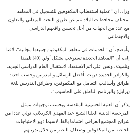
وزاد، أن "عملية استقطاب المكفوفين للتسجيل في المعاهد
بمختلف محافظات البلاد تتم عن طريق البحث الميداني والتعاون
مع عدد من الجهات من أجل تحسين واقعهم الدراسي
والاجتماعي".
وأوضح، أن "الخدمات في معاهد المكفوفين جميعها مجانية"، لافتا
إلى، أن "المعاهد الجديدة تستوعب بشكل أولي (40) تلميذا
وتلميذة، ونحن على أتم الاستعداد لاستقبال العام الدراسي الجديد،
والكوادر الجديدة دربت بأفضل الوسائل والمدربين وحسب احدث
طرائق وأساليب التعامل مع المكفوفين، وطرائق التدريس بلغة
(برايل) والبرنامج الناطق على الحاسوب".
يذكر أن العتبة الحسينية المقدسة وبحسب توجيهات ممثل
المرجعية الدينية العليا الشيخ عبد المهدي الكربلائي، تولي عددا من
شرائح المجتمع العراقي اهتماما بالغا، لاسيما ذوو الاحتياجات
الخاصة من المكفوفين وضعاف البصر من خلال تدريبهم