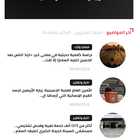
آخر المواضيع
اختيار المحررين
الاكثر مشاهدة
قضايا وآراء
دراسة كلامية حديثية في معنى خبر: «ارتدّ الناس بعد
الحسين (عليه السلام) إلّا ثلاث...
08/08/2026
اخبار وتقارير
الأمين العام للعتبة الحسينية: زيارة الأربعين تجسد
القيم الإنسانية التي أرساها ال...
08/08/2026
اخبار وتقارير
أكثر من (37) ألف خدمة طبية وفحص تشخيصي…
مستشفى السيدة خديجة الكبرى (عليها السلام...