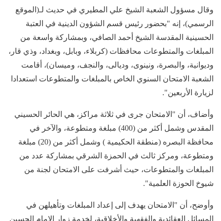
وقال مسؤول الشعبة الشيخ علي المطيري في حديث لـ(الموقع
الرسمي)، إنه "بحضور رئيس قسم الشؤون الدينية في العتبة
الحسينية المقدسة الشيخ أحمد الصافي، وبمشاركة واسعة من
المبلغات والمتطوعات محافظات (كربلاء، وبابل، وبغداد، وذي قار،
وديوانية، والبصرة، ونينوى، وديالى، والنجف، وميسان)، أقامت
الشعبة الامتحان السنوي الخاص بالمبلغات والمتطوعات استعدادا
لزيارة الأربعين".
وأضاف، أن "الامتحان جرى في ثلاثة مراكز، هي الحائر الحسيني
المقدس وشمل أكثر من (400) مبلغة ومتطوعة، والآخر في
محافظة البصره (منطقة الحكيمية ) وشمل أكثر من (20) مبلغة
ومتطوعة، ومركز ثالث في الحمزة الشرقي بمشاركة عدد من
المبلغات والمتطوعات، حيث أشرفت على الامتحان لجنة من
شيوخ الحوزة العلمية".
وأوضح، أن "الامتحان يهدف إلى إعداد المبلغات وتأهيلهن في
المسائل العقائدية والفقهية والأخلاقية، لخدمة زوار الإمام الحسين