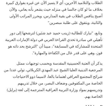
الطلاب والتلاميذ الآخرين، أي لا يتميز الآن عن غيره بفوارق كبيرة
بخلاف ما لو كان جالسا في منزله حيث يشعر بأنه يعاني، والآن
أصبح ينافس الطلاب في بقية المدارس، ويحرز المراتب الأولى
والثانية، ويتفوق على طلبة مبصرين"
وتابع، "نبارك للطالبة (زينب حميد عبد شنَين) لترشحها إلى دور
تأهيلي في مبادرة تحدي القراءة العربي في دولة الإمارات العربية
المتحدة للمشاركة في المسابقة"، مبينا أن "الترشح بحد ذاته هو
فوز، وهي على قدر عال من الكفاءة والمهارة".
يذكر أن العتبة الحسينية المقدسة وبحسب توجيهات ممثل
المرجعية الدينية العليا الشيخ عبد المهدي الكربلائي، تولي عددا من
شرائح المجتمع العراقي اهتماما بالغا، لاسيما ذوو الاحتياجات
الخاصة من المكفوفين وضعاف البصر، من خلال تدريبهم
وتدريسهم بمواد وزارة التربية العراقية المترجمة إلى لغة (برايل)
الخاصة بهم.