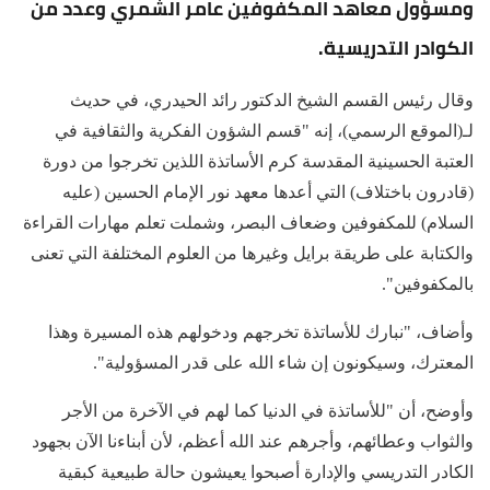
ومسؤول معاهد المكفوفين عامر الشمري وعدد من
الكوادر التدريسية.
وقال رئيس القسم الشيخ الدكتور رائد الحيدري، في حديث
لـ(الموقع الرسمي)، إنه "قسم الشؤون الفكرية والثقافية في
العتبة الحسينية المقدسة كرم الأساتذة اللذين تخرجوا من دورة
(قادرون باختلاف) التي أعدها معهد نور الإمام الحسين (عليه
السلام) للمكفوفين وضعاف البصر، وشملت تعلم مهارات القراءة
والكتابة على طريقة برايل وغيرها من العلوم المختلفة التي تعنى
بالمكفوفين".
وأضاف، "نبارك للأساتذة تخرجهم ودخولهم هذه المسيرة وهذا
المعترك، وسيكونون إن شاء الله على قدر المسؤولية".
وأوضح، أن "للأساتذة في الدنيا كما لهم في الآخرة من الأجر
والثواب وعطائهم، وأجرهم عند الله أعظم، لأن أبناءنا الآن بجهود
الكادر التدريسي والإدارة أصبحوا يعيشون حالة طبيعية كبقية