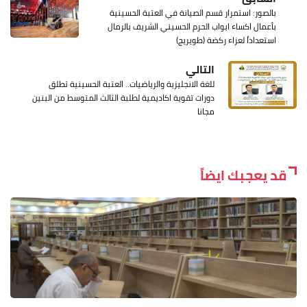
بالصور: استمرار قسم الصيانة في العتبة الحسينية
بأعمال اكساء ابواب الحرم الحسيني الشريف بالرمال
استعداداً لعزاء ركضة (طويريج)
التالي
للغة الانجليزية والرياضيات.. العتبة الحسينية تطلق
دورات تقوية اكاديمية لطلبة الثالث المتوسط من البنين
مجانا
قد يعجبك ايضاً