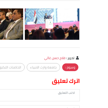
تحرير
:
فلاح حسن غالي
وسوم :
جامعة وارث الانبياء
الحاضنات التكنو
اترك تعليق