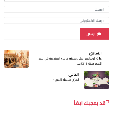
ارسال
السابق
غارة الوهابيين على مدينة كربلاء المقدسة في عيد
الغدير سنة 1216هـ
التالي
القرآن طبيبك (التين )
قد يعجبك ايضاً