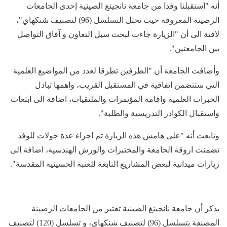
أنه "استقبلنا وفدا من جامعة نانجينغ الصينية إحدى الجامعات
الرصينة المعروفة حيث تحتل التسلسل (96) لتصنيف شنكهاي"،
لافتة الى أن "الزيارة جاءت لبحث سبل التعاون و آفاق التواصل
بين الجامعتين".
وأضافت الجامعة أن "الطرفين تطرقا لعدد من المواضيع العلمية
التي ستتضمن اتفاقية في المستقبل القريب، واهمها تبادل
الخبرات العلمية واقامة المؤتمرات والملتقيات، اضافة الى ابتعاث
واستقبال الكوادر التدريسية والطلبة".
وتابعت أنه "على هامش هذه الزيارة تم اجراء عدة جولات للوفد
تضمنت اروقة الجامعة والمختبرات والورش الهندسية، اضافة الى
زيارات ميدانية لبعض المشاريع التابعة للعتبة الحسينية المقدسة".
يذكر أن جامعة نانجينغ الصينية تعتبر من الجامعات الرصينة
المصنفة بتسلسل (96) لتصنيف شنكهاي، و تسلسل (120) لتصنيف