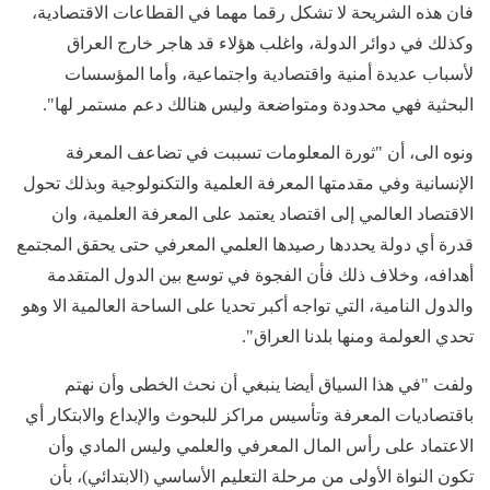
فان هذه الشريحة لا تشكل رقما مهما في القطاعات الاقتصادية،
وكذلك في دوائر الدولة، واغلب هؤلاء قد هاجر خارج العراق
لأسباب عديدة أمنية واقتصادية واجتماعية، وأما المؤسسات
البحثية فهي محدودة ومتواضعة وليس هنالك دعم مستمر لها".
‌‎ونوه الى، أن "ثورة المعلومات تسببت في تضاعف المعرفة
الإنسانية وفي مقدمتها المعرفة العلمية والتكنولوجية وبذلك تحول
الاقتصاد العالمي إلى اقتصاد يعتمد على المعرفة العلمية، وان
قدرة أي دولة يحددها رصيدها العلمي المعرفي حتى يحقق المجتمع
أهدافه، وخلاف ذلك فأن الفجوة في توسع بين الدول المتقدمة
والدول النامية، التي تواجه أكبر تحديا على الساحة العالمية الا وهو
تحدي العولمة ومنها بلدنا العراق".
ولفت "في هذا السياق أيضا ينبغي أن نحث الخطى وأن نهتم
باقتصاديات المعرفة وتأسيس مراكز للبحوث والإبداع والابتكار أي
الاعتماد على رأس المال المعرفي والعلمي وليس المادي وأن
تكون النواة الأولى من مرحلة التعليم الأساسي (الابتدائي)، بأن