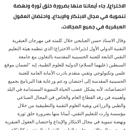
الاختراع)، جاء أيماننا منها بضرورة خلق ثورة ونهضة
تنموية في مجال الابتكار والإبداع، واحتضان العقول
العبقرية في جميع المجالات.
وقال الاستاذ حسن العبايجي خلال كلمته في مهرجان العبقرية
التقنية الدولي الأول لـ(براءات الاختراع) الذي تنظمه هيئة التعليم
التقني التابعة للعتبة الحسينية المقدسة بالتعاون مع جامعة
السبطين (عليهما السلام) الدولية للعلوم الطبية، إنه "لضمان موقع
علمي وتكنولوجي وتقني متقدم بادرت الأمانة العامة للعتبة
الحسينية المقدسة إلى احتضان ودعم ورعاية هذا البرنامج بجميع
اختصاصاته، لأنه يشكل عصب الحياة التنموية المستدامة في البلد
وأهميته في رفد القطاع العام والخاص في المجال الصناعي
والطبي والزراعي وبقية العلوم التقنية والتطبيقية من خلال
مؤسسة وارث للتعليم التقني، أيمانا منها بضرورة خلق ثورة
ونهضة تنموية في مجال الابتكار والإبداع واحتضان العقول العبقرية
في جميع المجالات، وخاصة العلوم والتقنيات المتقدمة كالذكاء