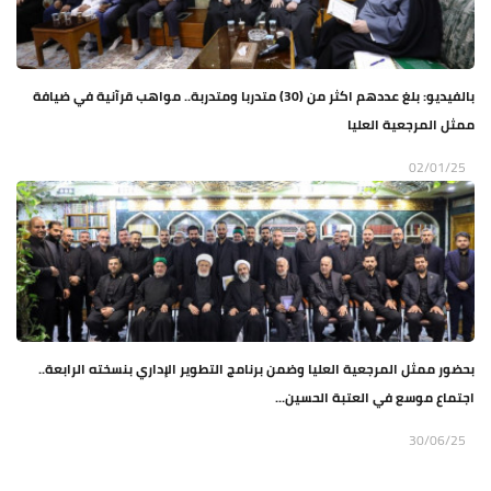
بالفيديو: بلغ عددهم اكثر من (30) متدربا ومتدربة.. مواهب قرآنية في ضيافة
ممثل المرجعية العليا
02/01/25
بحضور ممثل المرجعية العليا وضمن برنامج التطوير الإداري بنسخته الرابعة..
اجتماع موسع في العتبة الحسين...
30/06/25