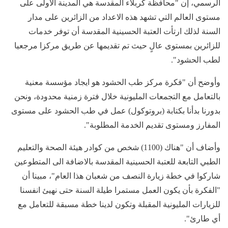
الرسمي، إن "محافظة كربلاء المقدسة هي المدينة الاولى على
مستوى العالم التي تشهد هذه الاعداد من الزائرين على مدار
السنة لذلك ارتأت العتبة الحسينية المقدسة أن توفر خدمات
للزائرين بمستوى عالٍ حيث تم تقديمها عن طريق مركزا مرجعيا
لطب الحشود".
وأوضح أن "فكرة مركز طب الحشود هو ايجاد مؤسسة معنية
بالتعامل مع التجمعات المليونية خلال فترة زمنية محدودة، ونحن
بدورنا بدأنا بكتابة (بروتوكول) عمل في طب الحشود على مستوى
المفارز ومستوى تقديم الخدمة المطلوبة".
وأضاف أن "هناك (1100) شخص من كوادر هيئة الصحة والتعليم
الطبي التابعة للعتبة الحسينية المقدسة بالاضافة الى المتطوعين
شاركوا في خطة زيارة النصف من شعبان هذا العام"، مبينا أن
"الفكرة بأن يكون العمل مستمرا طيلة السنة حتى نهيئ انفسنا
للزيارات المليونية المقبلة وتكون لدينا خطة مسبقة للتعامل مع
أي طارئ".