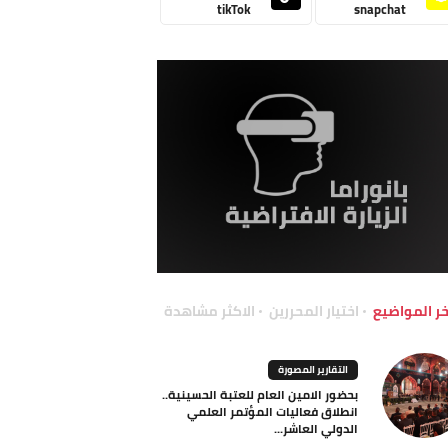
tikTok
snapchat
خر المواضيع
اختيار المحررين
الاكثر مشاهدة
التقارير المصورة
بحضور الامين العام للعتبة الحسينية..
انطلاق فعاليات المؤتمر العلمي
الدولي العاشر...