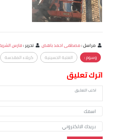
مراسل
:
مصطفى احمد باهض
تحرير
:
فارس الشري
وسوم :
العتبة الحسينية
كربلاء المقدسة
اترك تعليق