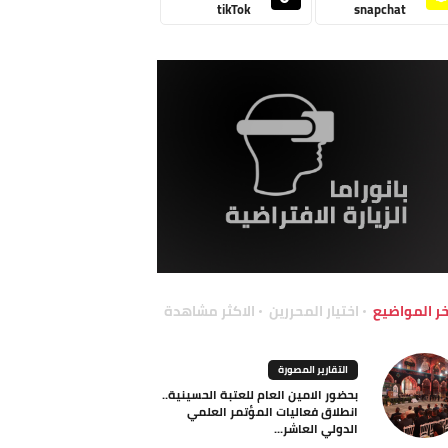
tikTok
snapchat
خر المواضيع
اختيار المحررين
الاكثر مشاهدة
التقارير المصورة
بحضور الامين العام للعتبة الحسينية..
انطلاق فعاليات المؤتمر العلمي
الدولي العاشر...