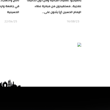
بالفيديو: عمليات مجانية ومن دون تكاليف
(أنتج واكسب).. 
علاجية.. مستفيدون من مبادرة عطاء
في جامعة وارث ا
الإمام الحسين (ع) يثنون على...
الحسينية
22/04/25
16/08/23