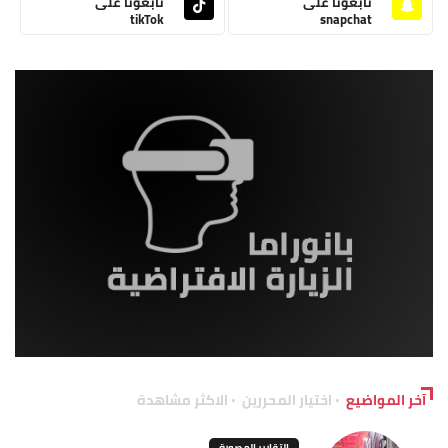
تابعونا على
تابعونا على
tikTok
snapchat
آخر المواضيع
اختيار المحررين
الاكثر مشاهدة
التقارير المصورة