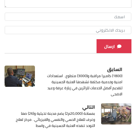
ارسال
السابق
(1800) كاميرا مراقبة و(3000) متطوع.. استعدادات
امنية وخدمية مكثفة تشهدها العتبة الحسينية
لتقديم أفضل الخدمات للزائرين في زيارة عرفة وعيد
الاضحى
التالي
بمساحة (20,000م2) يضم مدينة تخيلية و(26) صفا
وغرف للعلاج الحسي والنفسي والفيزيائي.. مركز لعلاج
التوحد تنفذه العتبة الحسينية في واسط